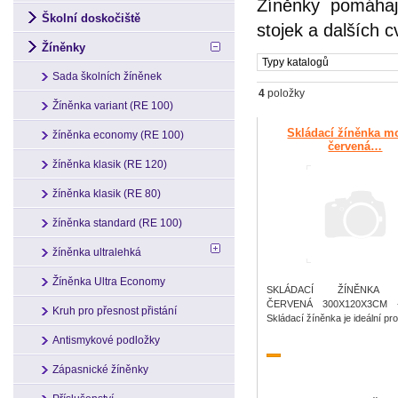
Žíněnky pomáhají
Školní doskočiště
stojek a dalších 
Žíněnky
Typy katalogů
Sada školních žíněnek
4
položky
Žíněnka variant (RE 100)
Skládací žíněnka m
žíněnka economy (RE 100)
červená…
žíněnka klasik (RE 120)
žíněnka klasik (RE 80)
žíněnka standard (RE 100)
žíněnka ultralehká
Žíněnka Ultra Economy
SKLÁDACÍ ŽÍNĚNKA 
ČERVENÁ 300X120X3CM 
Kruh pro přesnost přistání
Skládací žíněnka je ideální pr
Antismykové podložky
Zápasnické žíněnky