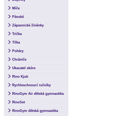
Míče
Pánské
Zápasnické žíněnky
Trička
Tílka
Poháry
Chrániče
Ukazatel skóre
Rino Kjub
Rychleschnoucí ručníky
RinoGym Air dětská gymnastika
RinoSet
RinoGym dětská gymnastika