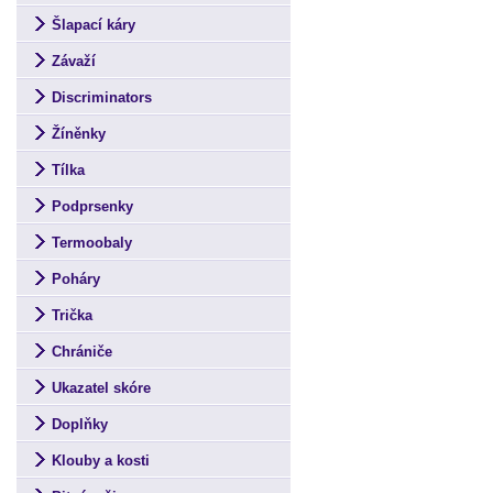
Šlapací káry
Závaží
Discriminators
Žíněnky
Tílka
Podprsenky
Termoobaly
Poháry
Trička
Chrániče
Ukazatel skóre
Doplňky
Klouby a kosti