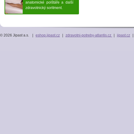
anatomické polštáře a další
zdravotnický soritment.
© 2026 Jipast a.s.
|
eshop.jipast.cz
|
zdravotni-potreby-atlantis.cz
|
jipast.cz