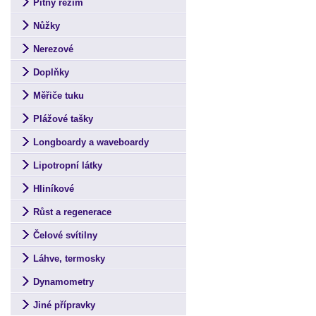
Pitný režim
Nůžky
Nerezové
Doplňky
Měřiče tuku
Plážové tašky
Longboardy a waveboardy
Lipotropní látky
Hliníkové
Růst a regenerace
Čelové svítilny
Láhve, termosky
Dynamometry
Jiné přípravky