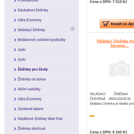
Příslušenství
Cena s DPH: 7 010 Kč
Edukativní žíněnky
Ultra Economy
Skládací žíněnky
Molitanové cvičební podložky
Skládací žíněnka m
červená…
Judo
Judo
Žíněnky pro školy
Žíněnky na doma
Akční nabídky
SKLÁDACÍ ŽÍNĚNKA 
Ultra Economy
ČERVENÁ 480X120X3CM 
Skládací žíněnka je ideální pr
Zámkové tatami
Nástěnné žíněnky Wall Pad
Žíněnka strečová
Cena s DPH: 9 340 Kč