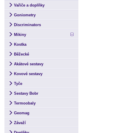
Vařiče a doplňky
Goniometry
Discriminators
Mikiny
Kostka
Běžecké
Akátové sestavy
Kovové sestavy
Tyče
Sestavy Bobr
Termoobaly
Geomag
Závaží
Doplňky