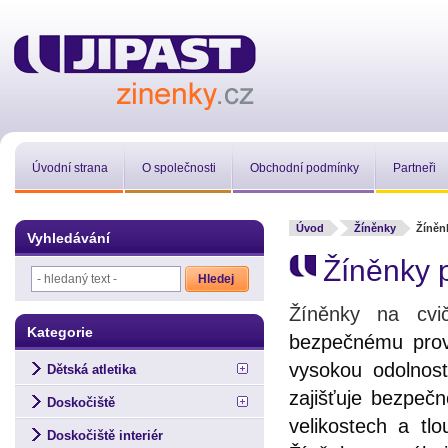
Úvodní strana
O společnosti
Obchodní podmínky
Partneři
Úvod
Žíněnky
Žíněn
Vyhledávání
Žíněnky p
Žíněnky na cvič
Kategorie
bezpečnému prová
vysokou odolnost
Dětská atletika
zajišťuje bezpečn
Doskočiště
velikostech a tl
Doskočiště interiér