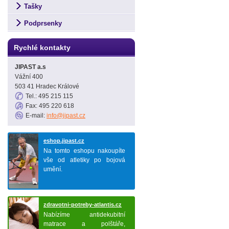
Tašky
Podprsenky
Rychlé kontakty
JIPAST a.s
Vážní 400
503 41 Hradec Králové
Tel.: 495 215 115
Fax: 495 220 618
E-mail:
info@jipast.cz
eshop.jipast.cz
Na tomto eshopu nakoupíte
vše od atletiky po bojová
umění.
zdravotni-potreby-atlantis.cz
Nabízíme antidekubitní
matrace a polštáře,