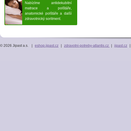
Nabízíme antidekubitní
matrace a polštáře,
anatomické polštáře a další
zdravotnický soritment.
© 2026 Jipast a.s.
|
eshop.jipast.cz
|
zdravotni-potreby-atlantis.cz
|
jipast.cz