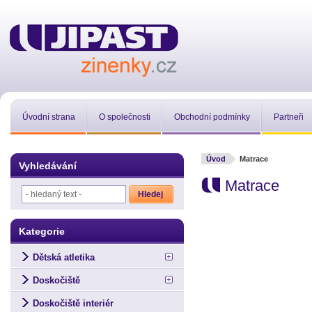
Úvodní strana
O společnosti
Obchodní podmínky
Partneři
Úvod
Matrace
Vyhledávání
Matrace
Kategorie
Dětská atletika
Doskočiště
Doskočiště interiér