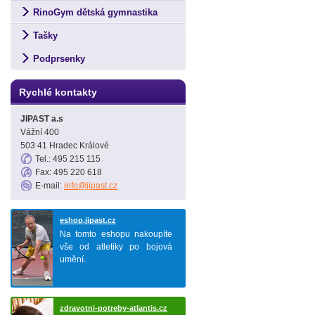
RinoGym dětská gymnastika
Tašky
Podprsenky
Rychlé kontakty
JIPAST a.s
Vážní 400
503 41 Hradec Králové
Tel.: 495 215 115
Fax: 495 220 618
E-mail:
info@jipast.cz
eshop.jipast.cz
Na tomto eshopu nakoupíte
vše od atletiky po bojová
umění.
zdravotni-potreby-atlantis.cz