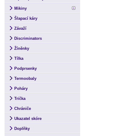
Mikiny
Šlapací káry
Závaží
Discriminators
Žíněnky
Tílka
Podprsenky
Termoobaly
Poháry
Trička
Chrániče
Ukazatel skóre
Doplňky