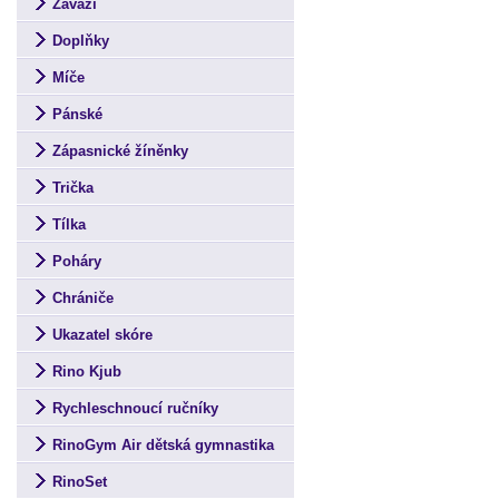
Závaží
Doplňky
Míče
Pánské
Zápasnické žíněnky
Trička
Tílka
Poháry
Chrániče
Ukazatel skóre
Rino Kjub
Rychleschnoucí ručníky
RinoGym Air dětská gymnastika
RinoSet