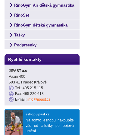
RinoGym Air dětská gymnastika
RinoSet
RinoGym dětská gymnastika
Tašky
Podprsenky
Rychlé kontakty
JIPAST a.s
Vážní 400
503 41 Hradec Králové
Tel.: 495 215 115
Fax: 495 220 618
E-mail:
info@jipast.cz
eshop.jipast.cz
Na tomto eshopu nakoupíte
vše od atletiky po bojová
umění.