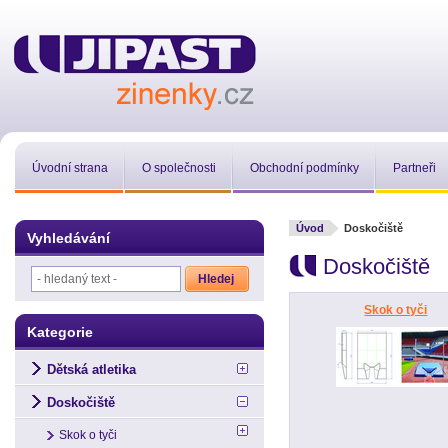
Úvodní strana
O společnosti
Obchodní podmínky
Partneři
Úvod
Doskočiště
Vyhledávání
Doskočiště
Skok o tyči
Kategorie
Dětská atletika
Doskočiště
Skok o tyči