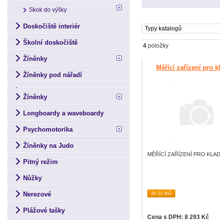
Skok do výšky
Doskočiště interiér
Typy katalogů
Školní doskočiště
4
položky
Žíněnky
Měřící zařízení pro k
Žíněnky pod nářadí
Žíněnky
Longboardy a waveboardy
Psychomotorika
Žíněnky na Judo
MĚŘÍCÍ ZAŘÍZENÍ PRO KLAD
Pitný režim
Nůžky
Nerezové
do 21 dnů
Plážové tašky
Cena s DPH: 8 293 Kč