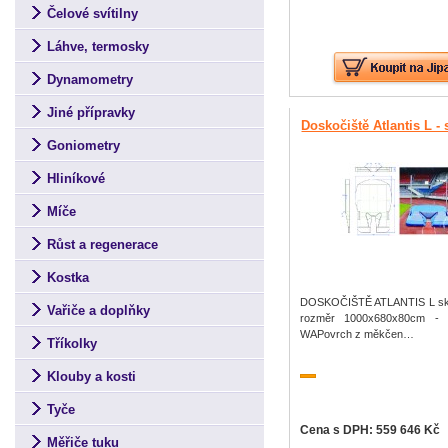
Čelové svítilny
Láhve, termosky
Dynamometry
Jiné přípravky
Doskočiště Atlantis L -
Goniometry
Hliníkové
Míče
Růst a regenerace
Kostka
DOSKOČIŠTĚ ATLANTIS L sko
Vařiče a doplňky
rozměr 1000x680x80cm - Ce
WAPovrch z měkčen…
Tříkolky
Klouby a kosti
Tyče
Cena s DPH: 559 646 Kč
Měřiče tuku