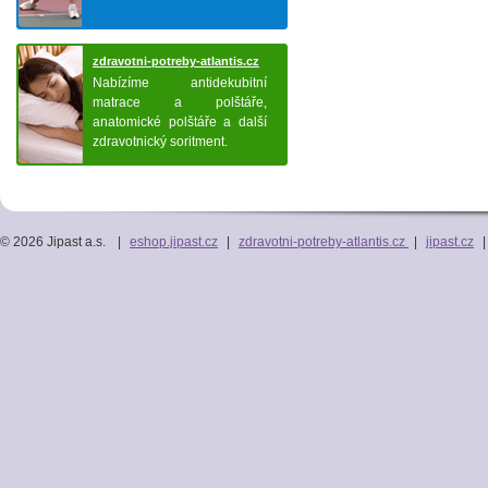
zdravotni-potreby-atlantis.cz
Nabízíme antidekubitní
matrace a polštáře,
anatomické polštáře a další
zdravotnický soritment.
© 2026 Jipast a.s.
|
eshop.jipast.cz
|
zdravotni-potreby-atlantis.cz
|
jipast.cz