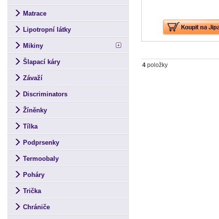
Matrace
Lipotropní látky
Mikiny
Šlapací káry
4
položky
Závaží
Discriminators
Žíněnky
Tílka
Podprsenky
Termoobaly
Poháry
Trička
Chrániče