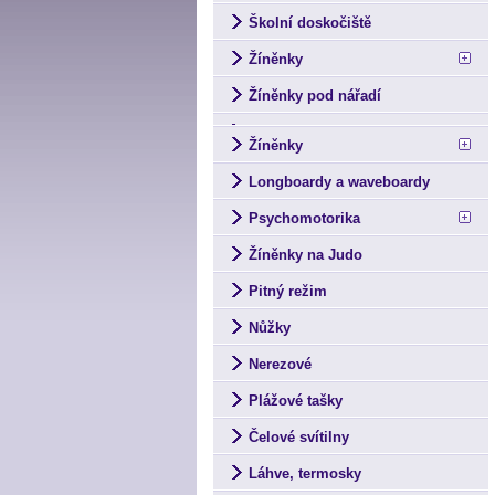
Školní doskočiště
Žíněnky
Žíněnky pod nářadí
Žíněnky
Longboardy a waveboardy
Psychomotorika
Žíněnky na Judo
Pitný režim
Nůžky
Nerezové
Plážové tašky
Čelové svítilny
Láhve, termosky