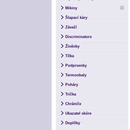
Mikiny
Šlapací káry
Závaží
Discriminators
Žíněnky
Tílka
Podprsenky
Termoobaly
Poháry
Trička
Chrániče
Ukazatel skóre
Doplňky