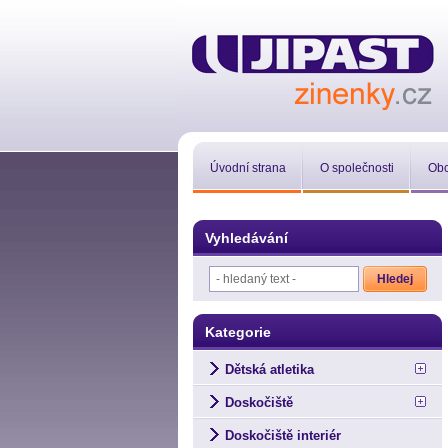
Úvodní strana
O společnosti
Obc
Vyhledávání
Kategorie
Dětská atletika
Doskočiště
Doskočiště interiér