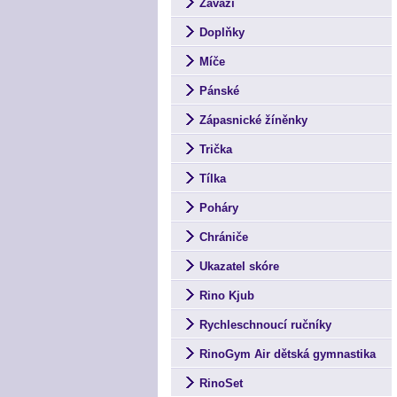
Závaží
Doplňky
Míče
Pánské
Zápasnické žíněnky
Trička
Tílka
Poháry
Chrániče
Ukazatel skóre
Rino Kjub
Rychleschnoucí ručníky
RinoGym Air dětská gymnastika
RinoSet