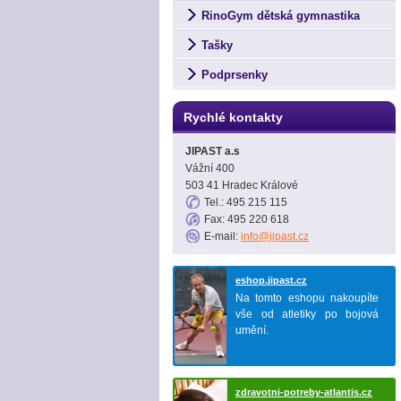
RinoGym dětská gymnastika
Tašky
Podprsenky
Rychlé kontakty
JIPAST a.s
Vážní 400
503 41 Hradec Králové
Tel.: 495 215 115
Fax: 495 220 618
E-mail:
info@jipast.cz
eshop.jipast.cz
Na tomto eshopu nakoupíte
vše od atletiky po bojová
umění.
zdravotni-potreby-atlantis.cz