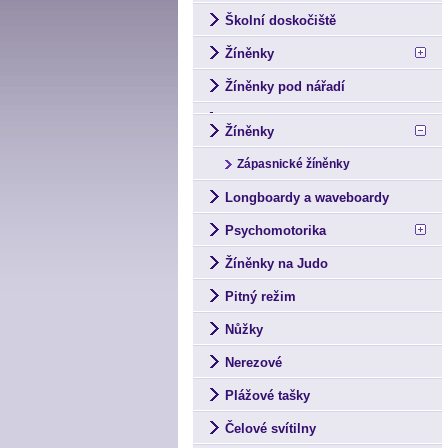
Školní doskočiště
Žíněnky
Žíněnky pod nářadí
Žíněnky
Zápasnické žíněnky
Longboardy a waveboardy
Psychomotorika
Žíněnky na Judo
Pitný režim
Nůžky
Nerezové
Plážové tašky
Čelové svítilny