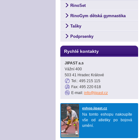
RinoSet
RinoGym dětská gymnastika
Tašky
Podprsenky
Rychlé kontakty
JIPAST a.s
Vážní 400
503 41 Hradec Králové
Tel.: 495 215 115
Fax: 495 220 618
E-mail:
info@jipast.cz
eshop.jipast.cz
Na tomto eshopu nakoupíte
vše od atletiky po bojová
umění.