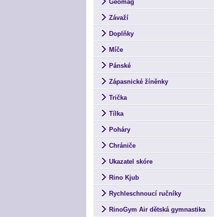
Geomag
Závaží
Doplňky
Míče
Pánské
Zápasnické žíněnky
Trička
Tílka
Poháry
Chrániče
Ukazatel skóre
Rino Kjub
Rychleschnoucí ručníky
RinoGym Air dětská gymnastika