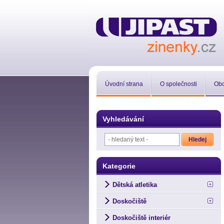
Úvodní strana
O společnosti
Obc
Vyhledávání
Kategorie
Dětská atletika
Doskočiště
Doskočiště interiér