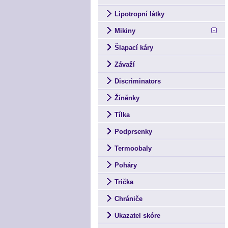
Lipotropní látky
Mikiny
Šlapací káry
Závaží
Discriminators
Žíněnky
Tílka
Podprsenky
Termoobaly
Poháry
Trička
Chrániče
Ukazatel skóre