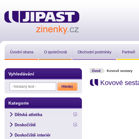
Úvodní strana
O společnosti
Obchodní podmínky
Partneři
Úvod
Kovové sestavy
Vyhledávání
Kovové sest
Kategorie
Dětská atletika
Doskočiště
Doskočiště interiér