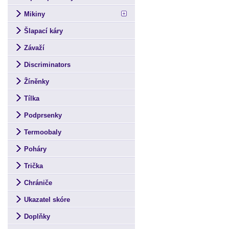
Mikiny
Šlapací káry
Závaží
Discriminators
Žíněnky
Tílka
Podprsenky
Termoobaly
Poháry
Trička
Chrániče
Ukazatel skóre
Doplňky