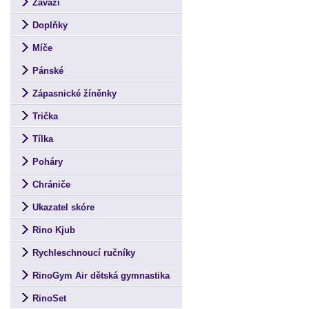
Závaží
Doplňky
Míče
Pánské
Zápasnické žíněnky
Trička
Tílka
Poháry
Chrániče
Ukazatel skóre
Rino Kjub
Rychleschnoucí ručníky
RinoGym Air dětská gymnastika
RinoSet