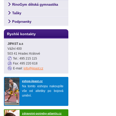
RinoGym dětská gymnastika
Tašky
Podprsenky
Rychlé kontakty
JIPAST a.s
Vážní 400
503 41 Hradec Králové
Tel.: 495 215 115
Fax: 495 220 618
E-mail:
info@jipast.cz
eshop.jipast.cz
Na tomto eshopu nakoupíte
vše od atletiky po bojová
umění.
zdravotni-potreby-atlantis.cz