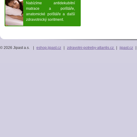
Nabízíme antidekubitní
matrace a polštáře,
anatomické polštáře a další
zdravotnický soritment.
© 2026 Jipast a.s.
|
eshop.jipast.cz
|
zdravotni-potreby-atlantis.cz
|
jipast.cz