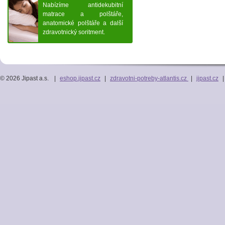
Nabízíme antidekubitní
matrace a polštáře,
anatomické polštáře a další
zdravotnický soritment.
© 2026 Jipast a.s.
|
eshop.jipast.cz
|
zdravotni-potreby-atlantis.cz
|
jipast.cz