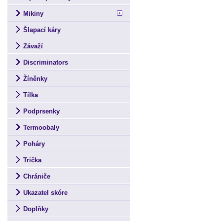
Mikiny
Šlapací káry
Závaží
Discriminators
Žíněnky
Tílka
Podprsenky
Termoobaly
Poháry
Trička
Chrániče
Ukazatel skóre
Doplňky