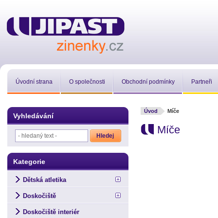
Úvodní strana
O společnosti
Obchodní podmínky
Partneři
Úvod
Míče
Vyhledávání
Míče
Kategorie
Dětská atletika
Doskočiště
Doskočiště interiér