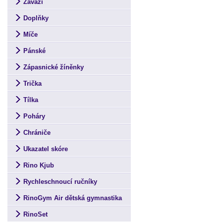
Závaží
Doplňky
Míče
Pánské
Zápasnické žíněnky
Trička
Tílka
Poháry
Chrániče
Ukazatel skóre
Rino Kjub
Rychleschnoucí ručníky
RinoGym Air dětská gymnastika
RinoSet