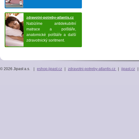
zdravotni-potreby-atlantis.cz
Nabízíme antidekubitní
matrace a polštáře,
anatomické polštáře a další
zdravotnický soritment.
© 2026 Jipast a.s.
|
eshop.jipast.cz
|
zdravotni-potreby-atlantis.cz
|
jipast.cz