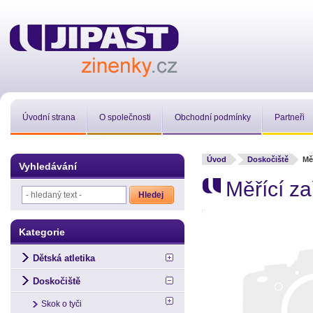
Úvodní strana
O společnosti
Obchodní podmínky
Partneři
Úvod
Doskočiště
Mě
Vyhledávání
Měřící za
Kategorie
Dětská atletika
Doskočiště
Skok o tyči