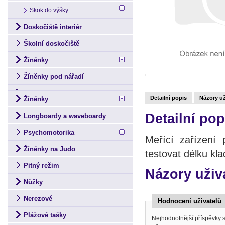
Skok do výšky
Doskočiště interiér
Školní doskočiště
Žíněnky
Žíněnky pod nářadí
Detailní popis
Názory už
Žíněnky
Detailní pop
Longboardy a waveboardy
Psychomotorika
Meřící zařízení 
Žíněnky na Judo
testovat délku kla
Pitný režim
Názory uživa
Nůžky
Nerezové
Hodnocení uživatelů
Plážové tašky
Nejhodnotnější příspěvky