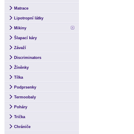
Matrace
Lipotropní látky
Mikiny
Šlapací káry
Závaží
Discriminators
Žíněnky
Tílka
Podprsenky
Termoobaly
Poháry
Trička
Chrániče