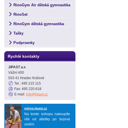
RinoGym Air dětská gymnastika
RinoSet
RinoGym dětská gymnastika
Tašky
Podprsenky
Rychlé kontakty
JIPAST a.s
Vážní 400
503 41 Hradec Králové
Tel.: 495 215 115
Fax: 495 220 618
E-mail:
info@jipast.cz
eshop.jipast.cz
Na tomto eshopu nakoupíte
vše od atletiky po bojová
umění.