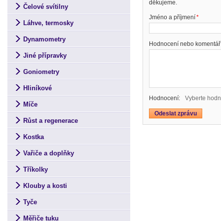
děkujeme.
Čelové svítilny
Jméno a příjmení
*
Láhve, termosky
Dynamometry
Hodnocení nebo komentář
Jiné přípravky
Goniometry
Hliníkové
Hodnocení:
Vyberte hodn
Míče
Růst a regenerace
Kostka
Vařiče a doplňky
Tříkolky
Klouby a kosti
Tyče
Měřiče tuku