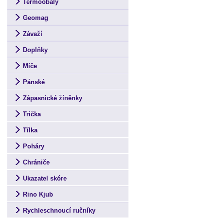
Termoobaly
Geomag
Závaží
Doplňky
Míče
Pánské
Zápasnické žíněnky
Trička
Tílka
Poháry
Chrániče
Ukazatel skóre
Rino Kjub
Rychleschnoucí ručníky