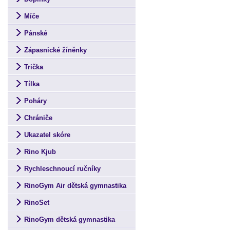
Míče
Pánské
Zápasnické žíněnky
Trička
Tílka
Poháry
Chrániče
Ukazatel skóre
Rino Kjub
Rychleschnoucí ručníky
RinoGym Air dětská gymnastika
RinoSet
RinoGym dětská gymnastika