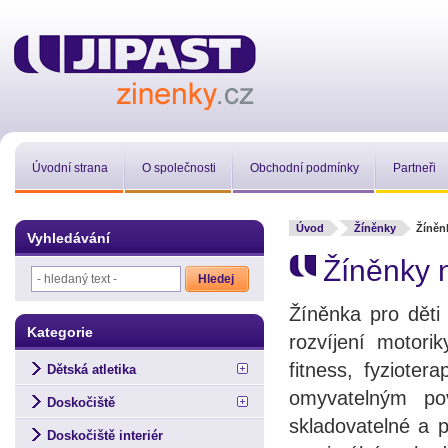
Úvodní strana
O společnosti
Obchodní podmínky
Partneři
Úvod
Žíněnky
Žíněn
Vyhledávání
Žíněnky 
Žíněnka pro děti 
Kategorie
rozvíjení motori
fitness, fyzioter
Dětská atletika
omyvatelným p
Doskočiště
skladovatelné a 
Doskočiště interiér