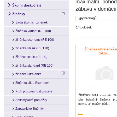
maximální pohodl
Školní doskočiště
zábavu v domácím
Žíněnky
Typy katalogů
Sada školních žíněnek
14
položek
Žíněnka variant (RE 100)
žíněnka economy (RE 100)
žíněnka klasik (RE 120)
Žíněnka ultralehká m
rozm…
žíněnka klasik (RE 80)
žíněnka standard (RE 100)
žíněnka ultralehká
Žíněnka Ultra Economy
Kruh pro přesnost přistání
ŽÍNĚNKA MINI - rozměr 29
Mini balanční žíněnka pr
Antismykové podložky
pohyb, jak malých dětí…
Zápasnické žíněnky