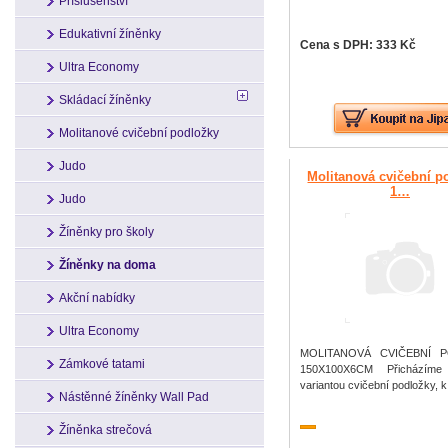
Příslušenství
Edukativní žíněnky
Cena s DPH: 333 Kč
Ultra Economy
Skládací žíněnky
Molitanové cvičební podložky
Judo
Molitanová cvičební p
1…
Judo
Žíněnky pro školy
Žíněnky na doma
Akční nabídky
Ultra Economy
MOLITANOVÁ CVIČEBNÍ 
Zámkové tatami
150X100X6CM Přicházíme
variantou cvičební podložky, 
Nástěnné žíněnky Wall Pad
Žíněnka strečová