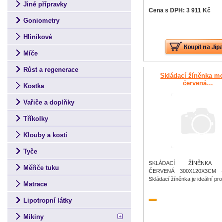
Jiné přípravky
Cena s DPH: 3 911 Kč
Goniometry
Hliníkové
Míče
Růst a regenerace
Skládací žíněnka m
červená…
Kostka
Vařiče a doplňky
Tříkolky
Klouby a kosti
Tyče
SKLÁDACÍ ŽÍNĚNKA 
Měřiče tuku
ČERVENÁ 300X120X3CM 
Skládací žíněnka je ideální pr
Matrace
Lipotropní látky
Mikiny