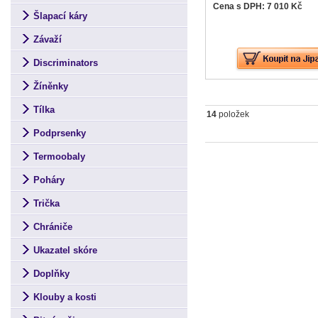
Cena s DPH: 7 010 Kč
Šlapací káry
Závaží
Discriminators
Žíněnky
Tílka
14
položek
Podprsenky
Termoobaly
Poháry
Trička
Chrániče
Ukazatel skóre
Doplňky
Klouby a kosti