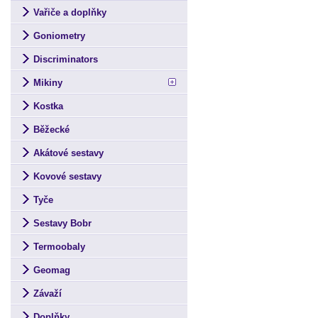
Vařiče a doplňky
Goniometry
Discriminators
Mikiny
Kostka
Běžecké
Akátové sestavy
Kovové sestavy
Tyče
Sestavy Bobr
Termoobaly
Geomag
Závaží
Doplňky