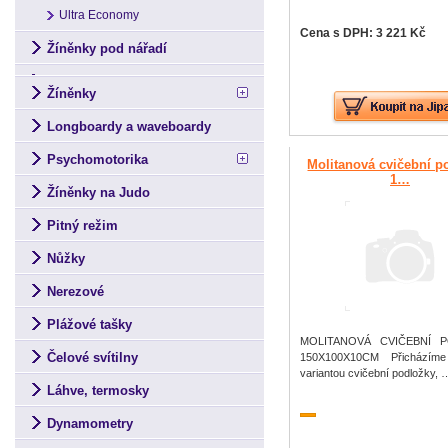
Ultra Economy
Cena s DPH: 3 221 Kč
Žíněnky pod nářadí
Žíněnky
Longboardy a waveboardy
Psychomotorika
Molitanová cvičební p
1…
Žíněnky na Judo
Pitný režim
Nůžky
Nerezové
Plážové tašky
MOLITANOVÁ CVIČEBNÍ 
Čelové svítilny
150X100X10CM Přicházím
variantou cvičební podložky, 
Láhve, termosky
Dynamometry