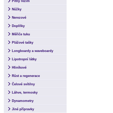
Pitný režim
Nůžky
Nerezové
Doplňky
Měřiče tuku
Plážové tašky
Longboardy a waveboardy
Lipotropní látky
Hliníkové
Růst a regenerace
Čelové svítilny
Láhve, termosky
Dynamometry
Jiné přípravky