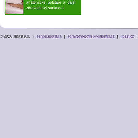
anatomické polštáře a další
zdravotnický soritment.
© 2026 Jipast a.s.
|
eshop.jipast.cz
|
zdravotni-potreby-atlantis.cz
|
jipast.cz