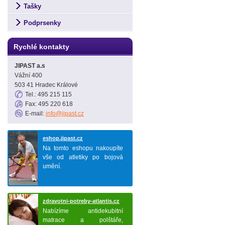
Tašky
Podprsenky
Rychlé kontakty
JIPAST a.s
Vážní 400
503 41 Hradec Králové
Tel.: 495 215 115
Fax: 495 220 618
E-mail:
info@jipast.cz
eshop.jipast.cz
Na tomto eshopu nakoupíte
vše od atletiky po bojová
umění.
zdravotni-potreby-atlantis.cz
Nabízíme antidekubitní
matrace a polštáře,