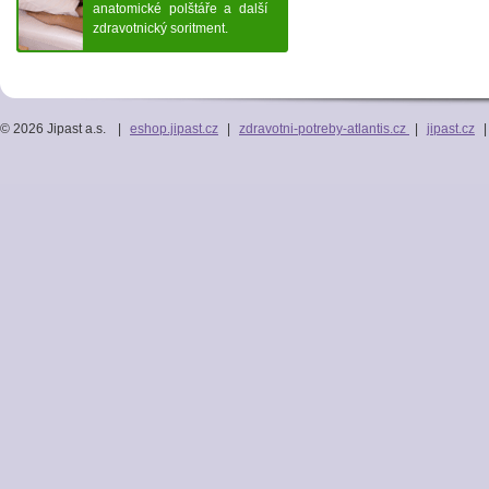
anatomické polštáře a další
zdravotnický soritment.
© 2026 Jipast a.s.
|
eshop.jipast.cz
|
zdravotni-potreby-atlantis.cz
|
jipast.cz