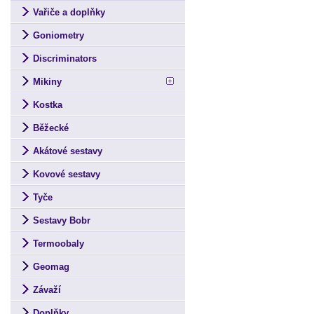
Vařiče a doplňky
Goniometry
Discriminators
Mikiny
Kostka
Běžecké
Akátové sestavy
Kovové sestavy
Tyče
Sestavy Bobr
Termoobaly
Geomag
Závaží
Doplňky