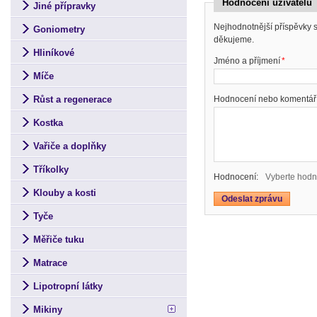
Hodnocení uživatelů
Jiné přípravky
Nejhodnotnější příspěvky
Goniometry
děkujeme.
Hliníkové
Jméno a příjmení
*
Míče
Růst a regenerace
Hodnocení nebo komentář
Kostka
Vařiče a doplňky
Tříkolky
Hodnocení:
Vyberte hodn
Klouby a kosti
Tyče
Měřiče tuku
Matrace
Lipotropní látky
Mikiny