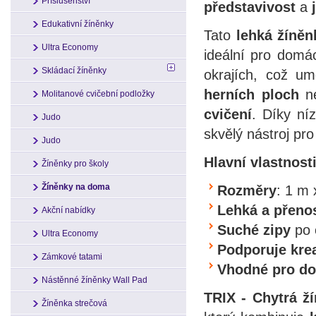
Příslušenství
představivost
a
Edukativní žíněnky
Tato
lehká žíněn
Ultra Economy
ideální pro domá
Skládací žíněnky
okrajích, což u
herních ploch
n
Molitanové cvičební podložky
cvičení
. Díky ní
Judo
skvělý nástroj pr
Judo
Hlavní vlastnosti
Žíněnky pro školy
Žíněnky na doma
Rozměry
: 1 m 
Lehká a přeno
Akční nabídky
Suché zipy
po 
Ultra Economy
Podporuje krea
Zámkové tatami
Vhodné pro d
Nástěnné žíněnky Wall Pad
TRIX - Chytrá ž
Žíněnka strečová