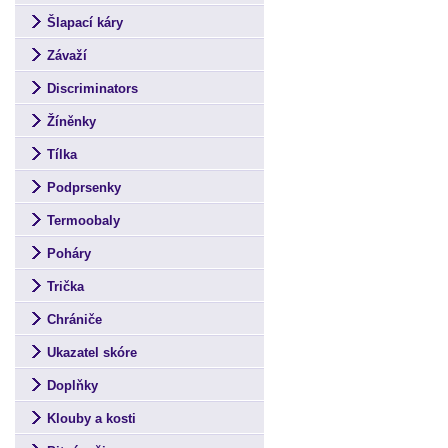
Šlapací káry
Závaží
Discriminators
Žíněnky
Tílka
Podprsenky
Termoobaly
Poháry
Trička
Chrániče
Ukazatel skóre
Doplňky
Klouby a kosti