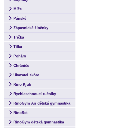
Míče
Pánské
Zápasnické žíněnky
Trička
Tílka
Poháry
Chrániče
Ukazatel skóre
Rino Kjub
Rychleschnoucí ručníky
RinoGym Air dětská gymnastika
RinoSet
RinoGym dětská gymnastika