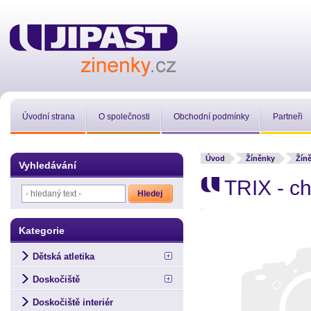
Úvodní strana
O společnosti
Obchodní podmínky
Partneři
Úvod
Žíněnky
Žín
Vyhledávání
TRIX - ch
Kategorie
Dětská atletika
Doskočiště
Doskočiště interiér