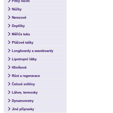
Pitný režim
Nůžky
Nerezové
Doplňky
Měřiče tuku
Plážové tašky
Longboardy a waveboardy
Lipotropní látky
Hliníkové
Růst a regenerace
Čelové svítilny
Láhve, termosky
Dynamometry
Jiné přípravky