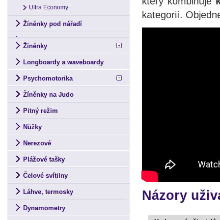
který kombinuje
k
Ultra Economy
kategorií. Objedne
Žíněnky pod nářadí
Žíněnky
Longboardy a waveboardy
Psychomotorika
Žíněnky na Judo
Pitný režim
Nůžky
Nerezové
Plážové tašky
Čelové svítilny
Láhve, termosky
Názory uživ
Dynamometry