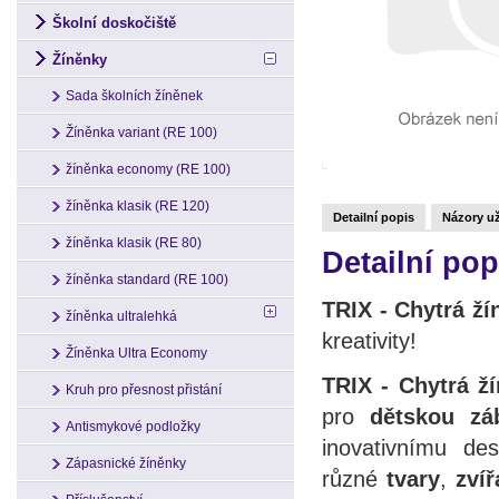
Školní doskočiště
Žíněnky
Sada školních žíněnek
Žíněnka variant (RE 100)
žíněnka economy (RE 100)
žíněnka klasik (RE 120)
Detailní popis
Názory už
žíněnka klasik (RE 80)
Detailní pop
žíněnka standard (RE 100)
TRIX - Chytrá ží
žíněnka ultralehká
kreativity!
Žíněnka Ultra Economy
TRIX - Chytrá ž
Kruh pro přesnost přistání
pro
dětskou zá
Antismykové podložky
inovativnímu de
Zápasnické žíněnky
různé
tvary
,
zvíř