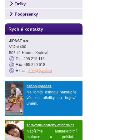
Tašky
Podprsenky
Rychlé kontakty
JIPAST a.s
Vážní 400
503 41 Hradec Králové
Tel.: 495 215 115
Fax: 495 220 618
E-mail:
info@jipast.cz
eshop.jipast.cz
Na tomto eshopu nakoupíte
vše od atletiky po bojová
umění.
zdravotni-potreby-atlantis.cz
Nabízíme antidekubitní
matrace a polštáře,