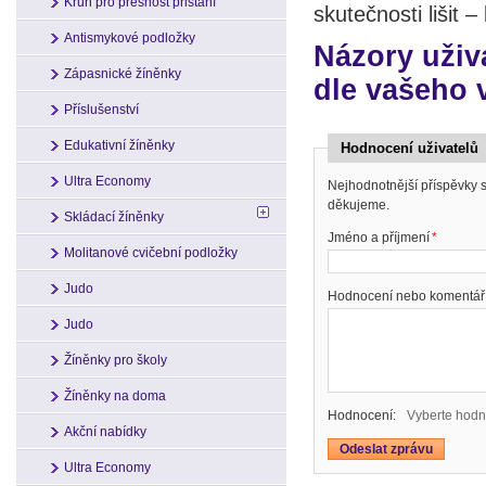
Kruh pro přesnost přistání
skutečnosti lišit 
Antismykové podložky
Názory uživ
Zápasnické žíněnky
dle vašeho 
Příslušenství
Edukativní žíněnky
Hodnocení uživatelů
Ultra Economy
Nejhodnotnější příspěvky
děkujeme.
Skládací žíněnky
Jméno a příjmení
*
Molitanové cvičební podložky
Judo
Hodnocení nebo komentář
Judo
Žíněnky pro školy
Žíněnky na doma
Hodnocení:
Vyberte hodn
Akční nabídky
Ultra Economy