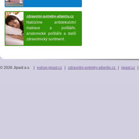
zdravotni-potreby-atlantis.cz
Nabízíme antidekubitní
matrace a polštáře,
anatomické polštáře a další
zdravotnický soritment.
© 2026 Jipast a.s.
|
eshop.jipast.cz
|
zdravotni-potreby-atlantis.cz
|
jipast.cz