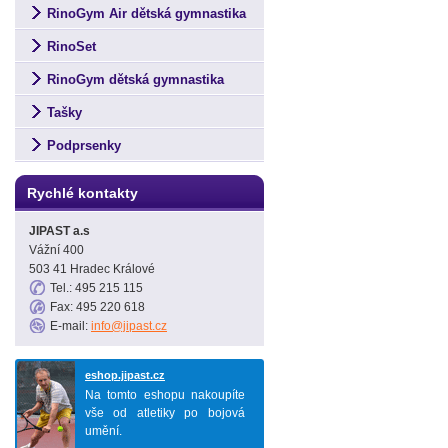
RinoGym Air dětská gymnastika
RinoSet
RinoGym dětská gymnastika
Tašky
Podprsenky
Rychlé kontakty
JIPAST a.s
Vážní 400
503 41 Hradec Králové
Tel.: 495 215 115
Fax: 495 220 618
E-mail:
info@jipast.cz
eshop.jipast.cz
Na tomto eshopu nakoupíte
vše od atletiky po bojová
umění.