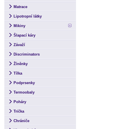
Matrace
Lipotropní látky
Mikiny
Šlapací káry
Závaží
Discriminators
Žíněnky
Tílka
Podprsenky
Termoobaly
Poháry
Trička
Chrániče