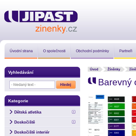
Úvodní strana
O společnosti
Obchodní podmínky
Partneři
Úvod
Žíněnky
žíně
Vyhledávání
Barevný 
Kategorie
Dětská atletika
Doskočiště
Doskočiště interiér