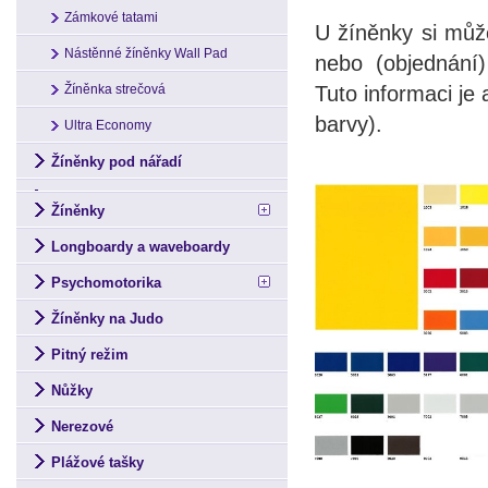
Zámkové tatami
U žíněnky si může
Nástěnné žíněnky Wall Pad
nebo (objednání
Tuto informaci je
Žíněnka strečová
barvy).
Ultra Economy
Žíněnky pod nářadí
Žíněnky
Longboardy a waveboardy
Psychomotorika
Žíněnky na Judo
Pitný režim
Nůžky
Nerezové
Plážové tašky