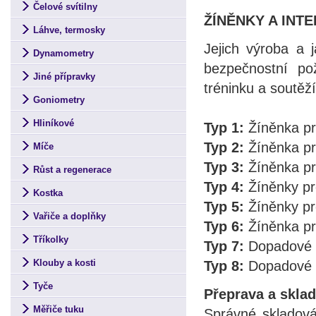
Čelové svítilny
ŽÍNĚNKY A INT
Láhve, termosky
Jejich výroba a 
Dynamometry
bezpečnostní po
Jiné přípravky
tréninku a soutěž
Goniometry
Hliníkové
Typ 1:
Žíněnka pr
Typ 2:
Žíněnka pr
Míče
Typ 3:
Žíněnka pr
Růst a regenerace
Typ 4:
Žíněnky pr
Kostka
Typ 5:
Žíněnky pr
Vařiče a doplňky
Typ 6:
Žíněnka pr
Tříkolky
Typ 7:
Dopadové p
Klouby a kosti
Typ 8:
Dopadové p
Tyče
Přeprava a sklad
Měřiče tuku
Správné skladován