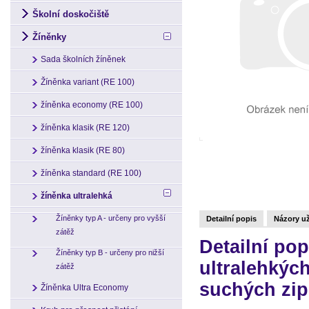
Školní doskočiště
Žíněnky
Sada školních žíněnek
Žíněnka variant (RE 100)
žíněnka economy (RE 100)
žíněnka klasik (RE 120)
žíněnka klasik (RE 80)
žíněnka standard (RE 100)
žíněnka ultralehká
Žíněnky typ A - určeny pro vyšší
Detailní popis
Názory už
zátěž
Detailní p
Žíněnky typ B - určeny pro nižší
ultralehkýc
zátěž
suchých zi
Žíněnka Ultra Economy