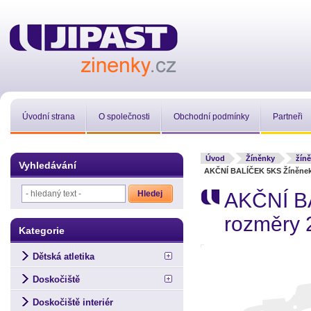
Úvodní strana
O společnosti
Obchodní podmínky
Partneři
Úvod
Žíněnky
žíně
Vyhledávání
AKČNÍ BALÍČEK 5KS Žíněnek u
AKČNÍ BA
rozměry 
Kategorie
Dětská atletika
Doskočiště
Doskočiště interiér