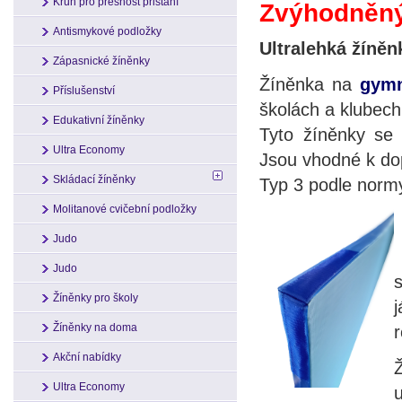
Kruh pro přesnost přistání
Zvýhodněný
Antismykové podložky
Ultralehká žíně
Zápasnické žíněnky
Žíněnka na
gymn
Příslušenství
školách a klubech
Edukativní žíněnky
Tyto žíněnky se 
Ultra Economy
Jsou vhodné k d
Skládací žíněnky
Typ 3 podle norm
Molitanové cvičební podložky
Judo
Judo
Žíněnky pro školy
Žíněnky na doma
Akční nabídky
Ultra Economy
u