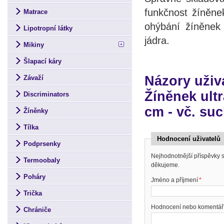
funkčnost žíněn
Matrace
ohýbání žíněnek 
Lipotropní látky
jádra.
Mikiny
Šlapací káry
Názory uži
Závaží
Žíněnek ult
Discriminators
cm - vč. su
Žíněnky
Tílka
Hodnocení uživatelů
Podprsenky
Nejhodnotnější příspěvky
Termoobaly
děkujeme.
Poháry
Jméno a příjmení
*
Trička
Hodnocení nebo komentář
Chrániče