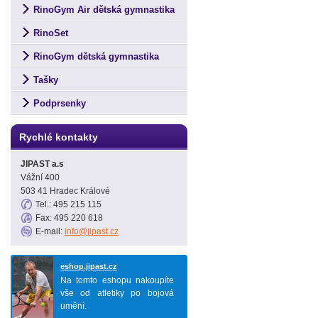
RinoGym Air dětská gymnastika
RinoSet
RinoGym dětská gymnastika
Tašky
Podprsenky
Rychlé kontakty
JIPAST a.s
Vážní 400
503 41 Hradec Králové
Tel.: 495 215 115
Fax: 495 220 618
E-mail:
info@jipast.cz
eshop.jipast.cz
Na tomto eshopu nakoupíte
vše od atletiky po bojová
umění.