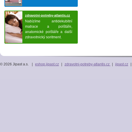
zdravotni-potreby-atlantis.cz
Nabízíme antidekubitní
matrace a polštáře,
anatomické polštáře a další
zdravotnický soritment.
© 2026 Jipast a.s.
|
eshop.jipast.cz
|
zdravotni-potreby-atlantis.cz
|
jipast.cz