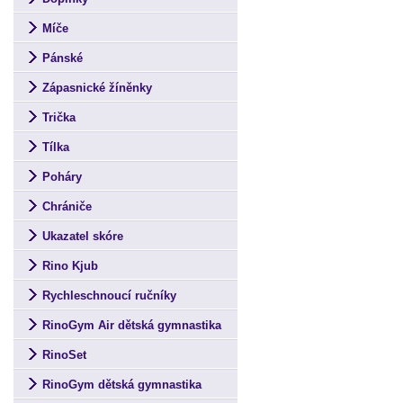
Míče
Pánské
Zápasnické žíněnky
Trička
Tílka
Poháry
Chrániče
Ukazatel skóre
Rino Kjub
Rychleschnoucí ručníky
RinoGym Air dětská gymnastika
RinoSet
RinoGym dětská gymnastika