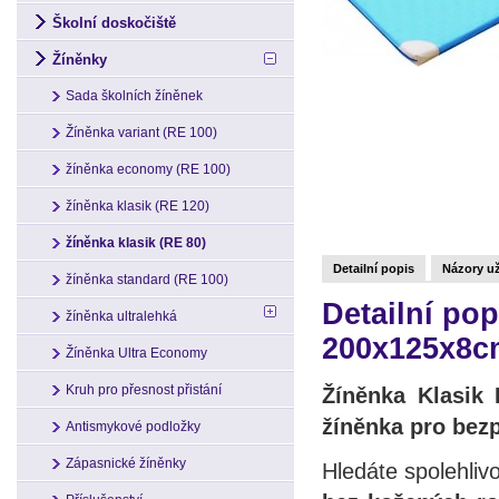
Školní doskočiště
Žíněnky
Sada školních žíněnek
Žíněnka variant (RE 100)
žíněnka economy (RE 100)
žíněnka klasik (RE 120)
žíněnka klasik (RE 80)
Detailní popis
Názory už
žíněnka standard (RE 100)
Detailní pop
žíněnka ultralehká
200x125x8cm
Žíněnka Ultra Economy
Kruh pro přesnost přistání
Žíněnka Klasik
žíněnka pro bez
Antismykové podložky
Zápasnické žíněnky
Hledáte spolehli