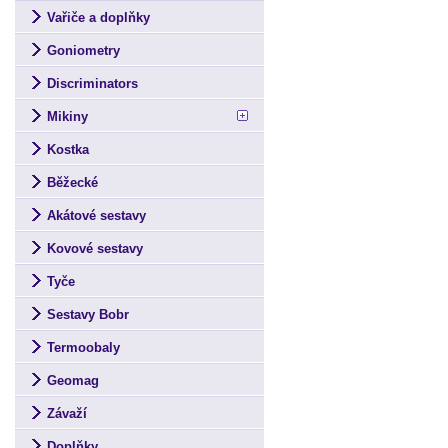
Vařiče a doplňky
Goniometry
Discriminators
Mikiny
Kostka
Běžecké
Akátové sestavy
Kovové sestavy
Tyče
Sestavy Bobr
Termoobaly
Geomag
Závaží
Doplňky