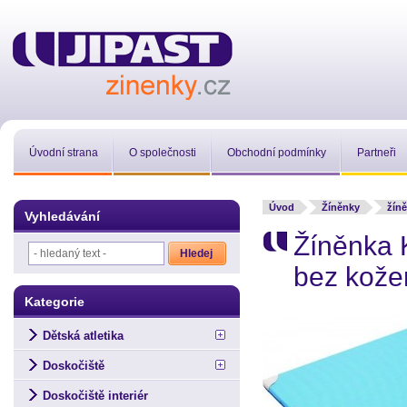
Úvodní strana
O společnosti
Obchodní podmínky
Partneři
Úvod
Žíněnky
žíně
Vyhledávání
Žíněnka 
bez kože
Kategorie
Dětská atletika
Doskočiště
Doskočiště interiér