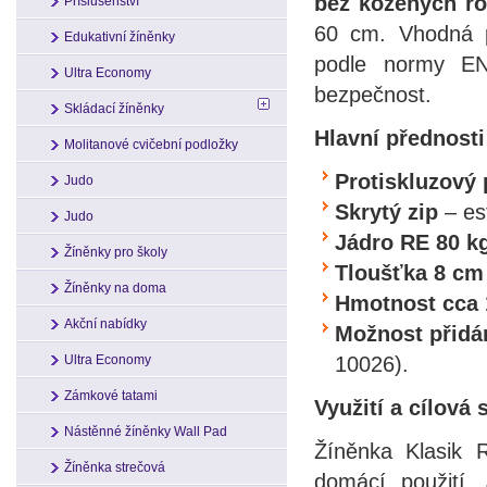
bez kožených r
Příslušenství
60 cm. Vhodná pr
Edukativní žíněnky
podle normy EN
Ultra Economy
bezpečnost.
Skládací žíněnky
Hlavní přednosti
Molitanové cvičební podložky
Protiskluzový
Judo
Skrytý zip
– est
Judo
Jádro RE 80 k
Žíněnky pro školy
Tloušťka 8 cm
Žíněnky na doma
Hmotnost cca 
Akční nabídky
Možnost přidá
10026).
Ultra Economy
Zámkové tatami
Využití a cílová
Nástěnné žíněnky Wall Pad
Žíněnka Klasik R
Žíněnka strečová
domácí použití. 