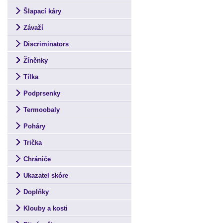
Šlapací káry
Závaží
Discriminators
Žíněnky
Tílka
Podprsenky
Termoobaly
Poháry
Trička
Chrániče
Ukazatel skóre
Doplňky
Klouby a kosti