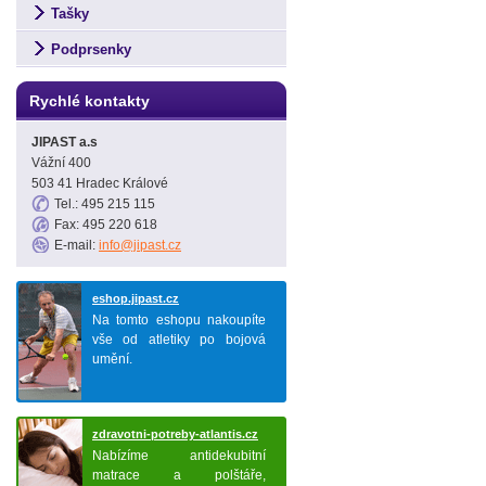
Tašky
Podprsenky
Rychlé kontakty
JIPAST a.s
Vážní 400
503 41 Hradec Králové
Tel.: 495 215 115
Fax: 495 220 618
E-mail:
info@jipast.cz
eshop.jipast.cz
Na tomto eshopu nakoupíte
vše od atletiky po bojová
umění.
zdravotni-potreby-atlantis.cz
Nabízíme antidekubitní
matrace a polštáře,