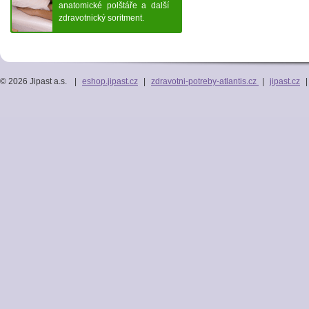
anatomické polštáře a další
zdravotnický soritment.
© 2026 Jipast a.s.
|
eshop.jipast.cz
|
zdravotni-potreby-atlantis.cz
|
jipast.cz