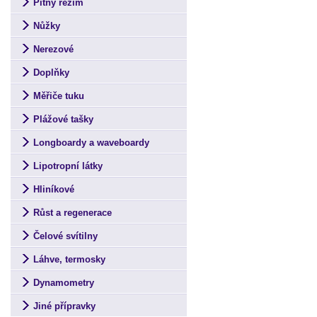
Pitný režim
Nůžky
Nerezové
Doplňky
Měřiče tuku
Plážové tašky
Longboardy a waveboardy
Lipotropní látky
Hliníkové
Růst a regenerace
Čelové svítilny
Láhve, termosky
Dynamometry
Jiné přípravky