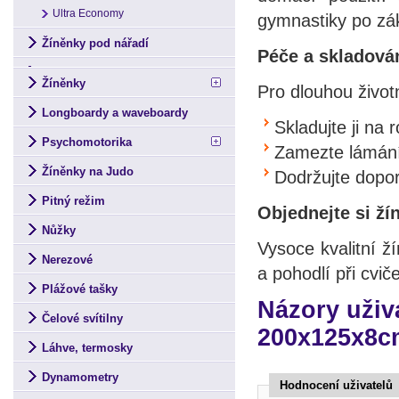
Ultra Economy
gymnastiky po zák
Žíněnky pod nářadí
Péče a skladová
Žíněnky
Pro dlouhou život
Longboardy a waveboardy
Skladujte ji na 
Psychomotorika
Zamezte lámání 
Žíněnky na Judo
Dodržujte dopo
Pitný režim
Objednejte si ží
Nůžky
Vysoce kvalitní 
Nerezové
a pohodlí při cvič
Plážové tašky
Názory uživ
Čelové svítilny
200x125x8cm
Láhve, termosky
Dynamometry
Hodnocení uživatelů