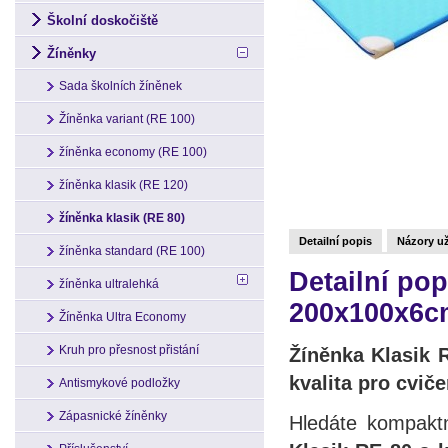
Školní doskočiště
Žíněnky
Sada školních žíněnek
Žíněnka variant (RE 100)
žíněnka economy (RE 100)
žíněnka klasik (RE 120)
žíněnka klasik (RE 80)
Detailní popis
Názory už
žíněnka standard (RE 100)
Detailní pop
žíněnka ultralehká
200x100x6cm
Žíněnka Ultra Economy
Kruh pro přesnost přistání
Žíněnka Klasik 
kvalita pro cvič
Antismykové podložky
Zápasnické žíněnky
Hledáte kompakt