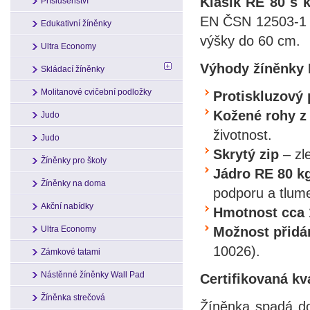
Klasik RE 80 s 
Příslušenství
EN ČSN 12503-1 (
Edukativní žíněnky
výšky do 60 cm.
Ultra Economy
Výhody žíněnky 
Skládací žíněnky
Molitanové cvičební podložky
Protiskluzový
Kožené rohy z
Judo
životnost.
Judo
Skrytý zip
– zle
Žíněnky pro školy
Jádro RE 80 k
Žíněnky na doma
podporu a tlum
Akční nabídky
Hmotnost cca 
Možnost přidá
Ultra Economy
10026).
Zámkové tatami
Nástěnné žíněnky Wall Pad
Certifikovaná k
Žíněnka strečová
Žíněnka spadá d