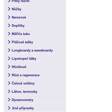
Pitný režim
Nůžky
Nerezové
Doplňky
Měřiče tuku
Plážové tašky
Longboardy a waveboardy
Lipotropní látky
Hliníkové
Růst a regenerace
Čelové svítilny
Láhve, termosky
Dynamometry
Jiné přípravky