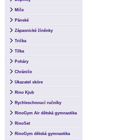
Míče
Pánské
Zápasnické žíněnky
Trička
Tílka
Poháry
Chrániče
Ukazatel skóre
Rino Kjub
Rychleschnoucí ručníky
RinoGym Air dětská gymnastika
RinoSet
RinoGym dětská gymnastika