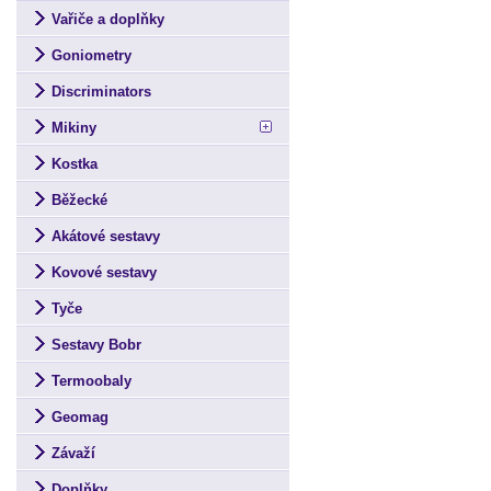
Vařiče a doplňky
Goniometry
Discriminators
Mikiny
Kostka
Běžecké
Akátové sestavy
Kovové sestavy
Tyče
Sestavy Bobr
Termoobaly
Geomag
Závaží
Doplňky