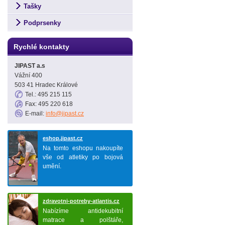
Tašky
Podprsenky
Rychlé kontakty
JIPAST a.s
Vážní 400
503 41 Hradec Králové
Tel.: 495 215 115
Fax: 495 220 618
E-mail:
info@jipast.cz
eshop.jipast.cz
Na tomto eshopu nakoupíte
vše od atletiky po bojová
umění.
zdravotni-potreby-atlantis.cz
Nabízíme antidekubitní
matrace a polštáře,