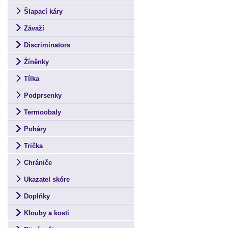
Šlapací káry
Závaží
Discriminators
Žíněnky
Tílka
Podprsenky
Termoobaly
Poháry
Trička
Chrániče
Ukazatel skóre
Doplňky
Klouby a kosti