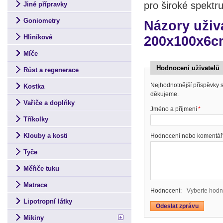
pro široké spektru
Jiné přípravky
Goniometry
Názory uživ
Hliníkové
200x100x6cm
Míče
Hodnocení uživatelů
Růst a regenerace
Nejhodnotnější příspěvky
Kostka
děkujeme.
Vařiče a doplňky
Jméno a příjmení
*
Tříkolky
Klouby a kosti
Hodnocení nebo komentář
Tyče
Měřiče tuku
Matrace
Hodnocení:
Vyberte hodn
Lipotropní látky
Mikiny