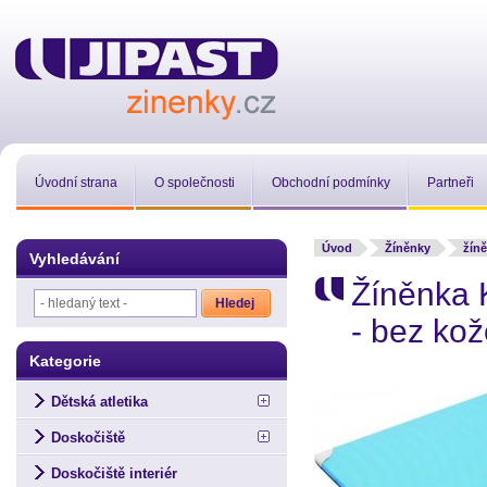
Úvodní strana
O společnosti
Obchodní podmínky
Partneři
Úvod
Žíněnky
žíně
Vyhledávání
Žíněnka 
- bez ko
Kategorie
Dětská atletika
Doskočiště
Doskočiště interiér