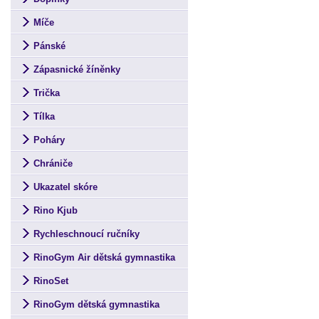
Míče
Pánské
Zápasnické žíněnky
Trička
Tílka
Poháry
Chrániče
Ukazatel skóre
Rino Kjub
Rychleschnoucí ručníky
RinoGym Air dětská gymnastika
RinoSet
RinoGym dětská gymnastika