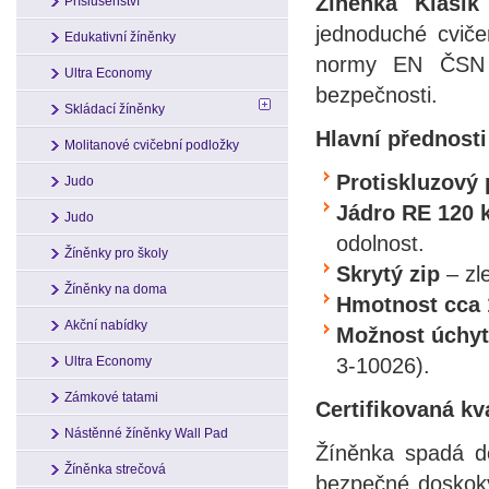
Žíněnka Klasi
Příslušenství
jednoduché cviče
Edukativní žíněnky
normy EN ČSN 1
Ultra Economy
bezpečnosti.
Skládací žíněnky
Hlavní přednosti
Molitanové cvičební podložky
Protiskluzový
Judo
Jádro RE 120 
Judo
odolnost.
Žíněnky pro školy
Skrytý zip
– zle
Žíněnky na doma
Hmotnost cca 
Akční nabídky
Možnost úchy
3-10026).
Ultra Economy
Zámkové tatami
Certifikovaná k
Nástěnné žíněnky Wall Pad
Žíněnka spadá d
Žíněnka strečová
bezpečné doskoky.