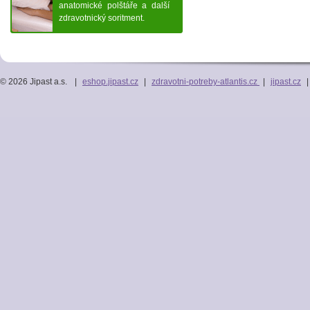
anatomické polštáře a další
zdravotnický soritment.
© 2026 Jipast a.s.
|
eshop.jipast.cz
|
zdravotni-potreby-atlantis.cz
|
jipast.cz