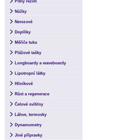
Pitný režim
Nůžky
Nerezové
Doplňky
Měřiče tuku
Plážové tašky
Longboardy a waveboardy
Lipotropní látky
Hliníkové
Růst a regenerace
Čelové svítilny
Láhve, termosky
Dynamometry
Jiné přípravky