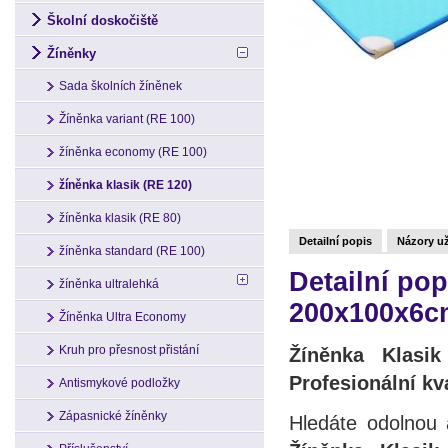
Školní doskočiště
Žíněnky
Sada školních žíněnek
Žíněnka variant (RE 100)
žíněnka economy (RE 100)
žíněnka klasik (RE 120)
žíněnka klasik (RE 80)
Detailní popis
Názory už
žíněnka standard (RE 100)
Detailní pop
žíněnka ultralehká
200x100x6cm
Žíněnka Ultra Economy
Kruh pro přesnost přistání
Žíněnka Klasi
Profesionální kv
Antismykové podložky
Zápasnické žíněnky
Hledáte odolnou