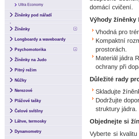
Ultra Economy
domácí cvičení.
Žíněnky pod nářadí
Výhody žíněnky 
Žíněnky
Vhodná pro trén
Longboardy a waveboardy
Kompaktní rozm
prostorách.
Psychomotorika
Materiál jádra 
Žíněnky na Judo
ochrany při do
Pitný režim
Důležité rady pr
Nůžky
Skladujte žíněn
Nerezové
Dodržujte dopor
Plážové tašky
struktury jádra.
Čelové svítilny
Objednejte si ží
Láhve, termosky
Dynamometry
Vyberte si kvalit