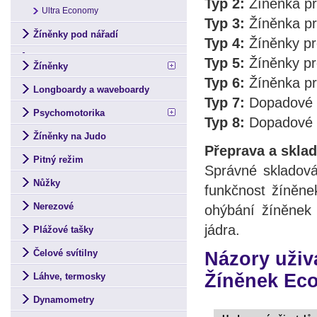
Typ 2:
Žíněnka pr
Ultra Economy
Typ 3:
Žíněnka pr
Žíněnky pod nářadí
Typ 4:
Žíněnky pr
Typ 5:
Žíněnky pr
Žíněnky
Typ 6:
Žíněnka pr
Longboardy a waveboardy
Typ 7:
Dopadové p
Psychomotorika
Typ 8:
Dopadové p
Žíněnky na Judo
Přeprava a sklad
Pitný režim
Správné skladován
Nůžky
funkčnost žíněn
Nerezové
ohýbání žíněnek 
jádra.
Plážové tašky
Čelové svítilny
Názory uži
Žíněnek Ec
Láhve, termosky
Dynamometry