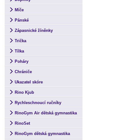
Míče
Pánské
Zápasnické žíněnky
Trička
Tílka
Poháry
Chrániče
Ukazatel skóre
Rino Kjub
Rychleschnoucí ručníky
RinoGym Air dětská gymnastika
RinoSet
RinoGym dětská gymnastika