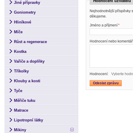
Hodnocení uživatelů
Jiné přípravky
Nejhodnotnější příspěvky
Goniometry
děkujeme.
Hliníkové
Jméno a příjmení
*
Míče
Hodnocení nebo komentář
Růst a regenerace
Kostka
Vařiče a doplňky
Tříkolky
Hodnocení:
Vyberte hodn
Klouby a kosti
Tyče
Měřiče tuku
Matrace
Lipotropní látky
Mikiny