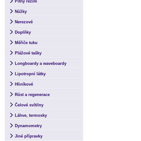
Pitný režim
Nůžky
Nerezové
Doplňky
Měřiče tuku
Plážové tašky
Longboardy a waveboardy
Lipotropní látky
Hliníkové
Růst a regenerace
Čelové svítilny
Láhve, termosky
Dynamometry
Jiné přípravky