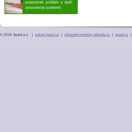
anatomické polštáře a další
zdravotnický soritment.
© 2026 Jipast a.s.
|
eshop.jipast.cz
|
zdravotni-potreby-atlantis.cz
|
jipast.cz