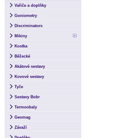
Vařiče a doplňky
Goniometry
Discriminators
Mikiny
Kostka
Běžecké
Akátové sestavy
Kovové sestavy
Tyče
Sestavy Bobr
Termoobaly
Geomag
Závaží
Doplňky