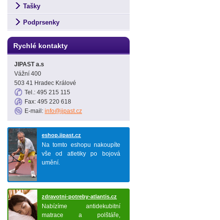
Tašky
Podprsenky
Rychlé kontakty
JIPAST a.s
Vážní 400
503 41 Hradec Králové
Tel.: 495 215 115
Fax: 495 220 618
E-mail:
info@jipast.cz
eshop.jipast.cz
Na tomto eshopu nakoupíte
vše od atletiky po bojová
umění.
zdravotni-potreby-atlantis.cz
Nabízíme antidekubitní
matrace a polštáře,