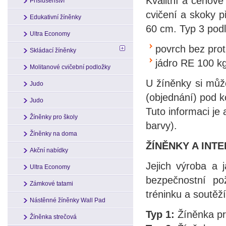
Kvalitní a cenově
Příslušenství
cvičení a skoky 
Edukativní žíněnky
60 cm. Typ 3 pod
Ultra Economy
povrch bez pro
Skládací žíněnky
jádro RE 100 k
Molitanové cvičební podložky
U žíněnky si může
Judo
(objednání) pod 
Judo
Tuto informaci je
Žíněnky pro školy
barvy).
Žíněnky na doma
ŽÍNĚNKY A INT
Akční nabídky
Jejich výroba a 
Ultra Economy
bezpečnostní po
Zámkové tatami
tréninku a soutěž
Nástěnné žíněnky Wall Pad
Typ 1:
Žíněnka pr
Žíněnka strečová