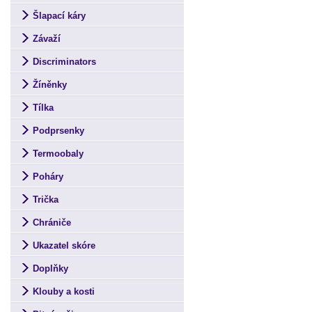
Šlapací káry
Závaží
Discriminators
Žíněnky
Tílka
Podprsenky
Termoobaly
Poháry
Trička
Chrániče
Ukazatel skóre
Doplňky
Klouby a kosti