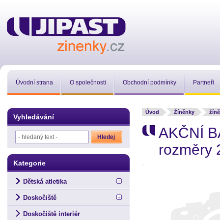
Úvodní strana
O společnosti
Obchodní podmínky
Partneři
Úvod
Žíněnky
žín
Vyhledávání
AKČNÍ B
rozměry
Kategorie
Dětská atletika
Doskočiště
Doskočiště interiér