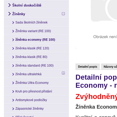
Školní doskočiště
Žíněnky
Sada školních žíněnek
Žíněnka variant (RE 100)
žíněnka economy (RE 100)
žíněnka klasik (RE 120)
žíněnka klasik (RE 80)
žíněnka standard (RE 100)
Detailní popis
Názory už
žíněnka ultralehká
Detailní p
Žíněnka Ultra Economy
Economy - 
Kruh pro přesnost přistání
Zvýhodněný
Antismykové podložky
Žíněnka Econom
Zápasnické žíněnky