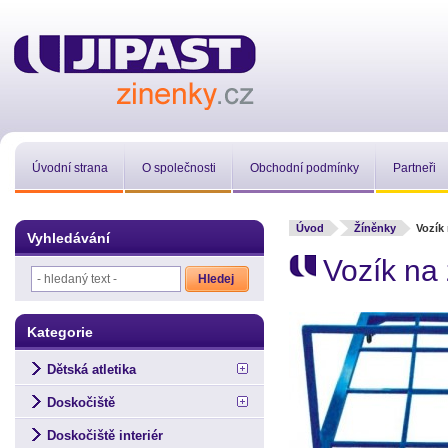
Úvodní strana
O společnosti
Obchodní podmínky
Partneři
Úvod
Žíněnky
Vozík
Vyhledávání
Vozík na
Kategorie
Dětská atletika
Doskočiště
Doskočiště interiér