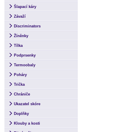
Šlapací káry
Závaží
Discriminators
Žíněnky
Tílka
Podprsenky
Termoobaly
Poháry
Trička
Chrániče
Ukazatel skóre
Doplňky
Klouby a kosti