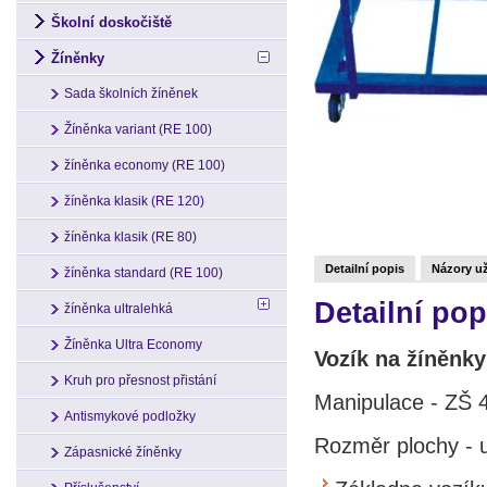
Školní doskočiště
Žíněnky
Sada školních žíněnek
Žíněnka variant (RE 100)
žíněnka economy (RE 100)
žíněnka klasik (RE 120)
žíněnka klasik (RE 80)
Detailní popis
Názory už
žíněnka standard (RE 100)
Detailní pop
žíněnka ultralehká
Žíněnka Ultra Economy
Vozík na žíněnky
Kruh pro přesnost přistání
Manipulace - ZŠ 4
Antismykové podložky
Rozměr plochy - 
Zápasnické žíněnky