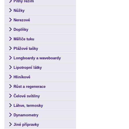
Pitný režim
Nůžky
Nerezové
Doplňky
Měřiče tuku
Plážové tašky
Longboardy a waveboardy
Lipotropní látky
Hliníkové
Růst a regenerace
Čelové svítilny
Láhve, termosky
Dynamometry
Jiné přípravky