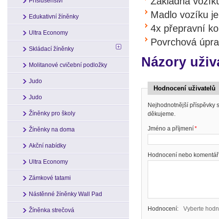
Základna vozíku
Příslušenství
Madlo vozíku je
Edukativní žíněnky
4x přepravní ko
Ultra Economy
Povrchová úpra
Skládací žíněnky
Názory uživ
Molitanové cvičební podložky
Judo
Hodnocení uživatelů
Judo
Nejhodnotnější příspěvky
Žíněnky pro školy
děkujeme.
Jméno a příjmení
*
Žíněnky na doma
Akční nabídky
Hodnocení nebo komentář
Ultra Economy
Zámkové tatami
Nástěnné žíněnky Wall Pad
Hodnocení:
Vyberte hodn
Žíněnka strečová