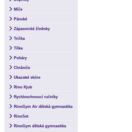
Míče
Pánské
Zápasnické žíněnky
Trička
Tílka
Poháry
Chrániče
Ukazatel skóre
Rino Kjub
Rychleschnoucí ručníky
RinoGym Air dětská gymnastika
RinoSet
RinoGym dětská gymnastika