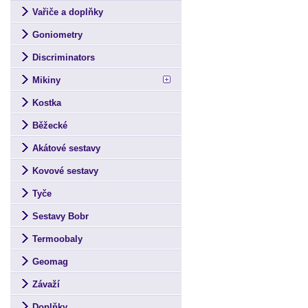
Vařiče a doplňky
Goniometry
Discriminators
Mikiny
Kostka
Běžecké
Akátové sestavy
Kovové sestavy
Tyče
Sestavy Bobr
Termoobaly
Geomag
Závaží
Doplňky