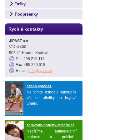
Tašky
Podprsenky
Rychlé kontakty
JIPAST a.s
Vážní 400
503 41 Hradec Králové
Tel.: 495 215 115
Fax: 495 220 618
E-mail:
info@jipast.cz
eshop.jipast.cz
Na tomto eshopu nakoupíte
vše od atletiky po bojová
umění.
zdravotni-potreby-atlantis.cz
Nabízíme antidekubitní
matrace a polštáře,