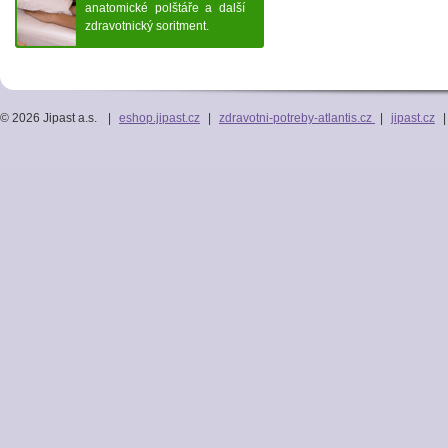
anatomické polštáře a další
zdravotnický soritment.
© 2026 Jipast a.s.
|
eshop.jipast.cz
|
zdravotni-potreby-atlantis.cz
|
jipast.cz