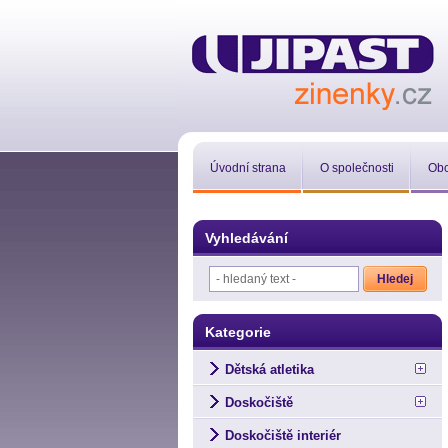
Úvodní strana
O společnosti
Obc
Vyhledávání
Kategorie
Dětská atletika
Doskočiště
Doskočiště interiér