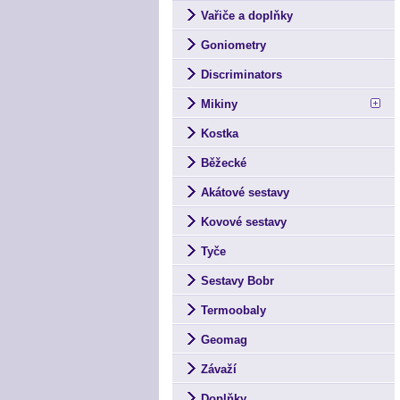
Vařiče a doplňky
Goniometry
Discriminators
Mikiny
Kostka
Běžecké
Akátové sestavy
Kovové sestavy
Tyče
Sestavy Bobr
Termoobaly
Geomag
Závaží
Doplňky