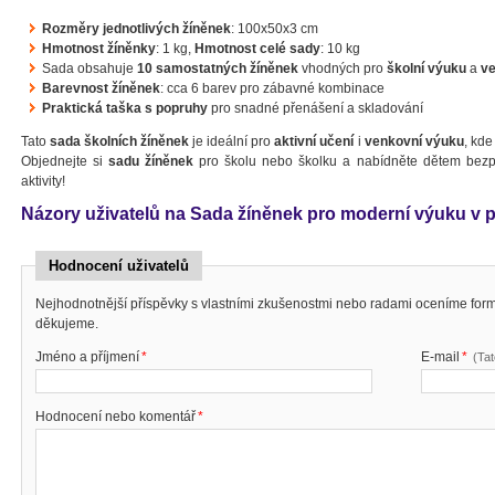
Rozměry jednotlivých žíněnek
: 100x50x3 cm
Hmotnost žíněnky
: 1 kg,
Hmotnost celé sady
: 10 kg
Sada obsahuje
10 samostatných žíněnek
vhodných pro
školní výuku
a
ve
Barevnost žíněnek
: cca 6 barev pro zábavné kombinace
Praktická taška s popruhy
pro snadné přenášení a skladování
Tato
sada školních žíněnek
je ideální pro
aktivní učení
i
venkovní výuku
, kde
Objednejte si
sadu žíněnek
pro školu nebo školku a nabídněte dětem bezp
aktivity!
Názory uživatelů na Sada žíněnek pro moderní výuku v p
Hodnocení uživatelů
Nejhodnotnější příspěvky s vlastními zkušenostmi nebo radami oceníme fo
děkujeme.
Jméno a příjmení
*
E-mail
*
(Ta
Hodnocení nebo komentář
*