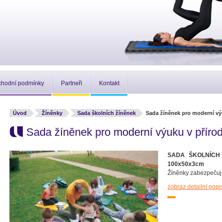
hodní podmínky
Partneři
Kontakt
Úvod
Žíněnky
Sada školních žíněnek
Sada žíněnek pro moderní výu
Sada žíněnek pro moderní výuku v přírod
SADA ŠKOLNÍCH Ž
100x50x3cm
Žíněnky zabezpečují
zobraz detailní popi