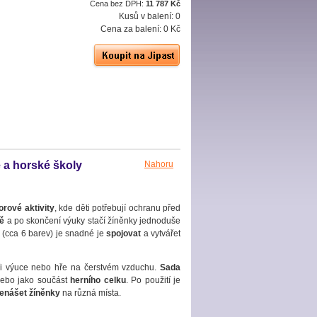
Cena bez DPH:
11 787 Kč
Kusů v balení:
0
Cena za balení:
0 Kč
 a horské školy
Nahoru
orové aktivity
, kde děti potřebují ochranu před
dě
a po skončení výuky stačí žíněnky jednoduše
 (cca 6 barev) je snadné je
spojovat
a vytvářet
 při výuce nebo hře na čerstvém vzduchu.
Sada
nebo jako součást
herního celku
. Po použití je
enášet žíněnky
na různá místa.