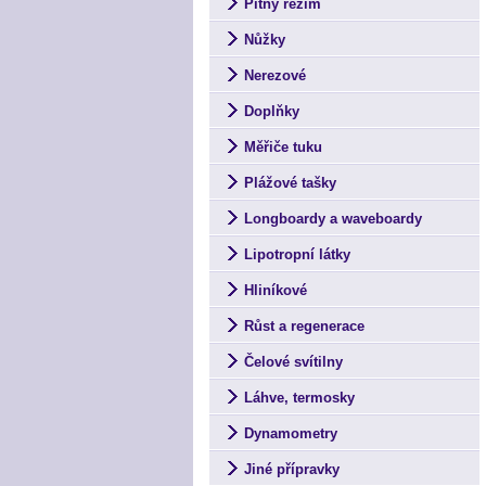
Pitný režim
Nůžky
Nerezové
Doplňky
Měřiče tuku
Plážové tašky
Longboardy a waveboardy
Lipotropní látky
Hliníkové
Růst a regenerace
Čelové svítilny
Láhve, termosky
Dynamometry
Jiné přípravky