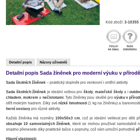
Kód zboží:
3-10355
Detailní popis
Názory uživatelů
Detailní popis Sada žíněnek pro moderní výuku v přírodě
Sada školních žíněnek
– praktický doplněk pro venkovní i vnitřní aktivity
Sada školních žíněnek
je ideální volbou pro
školy
,
mateřské školy
a i
outdo
chladem
,
mokrem
a
nečistotami
. Tyto žíněnky jsou skvělé pro
výuku v příro
otřít mokrým hadrem. Díky své
nízké hmotnosti
(1 kg na žíněnku) a barevnosti
herní sestavy
pro různé aktivity.
Každá žíněnka má rozměry
100x50x3 cm
, což je ideální velikost pro děti
obsahuje 10 samostatných žíněnek
, které se mohou používat samostatně 
snadno přenesete díky praktické tašce s popruhy, což vám umožní pohodlně
př
Hlavní vlastnosti: