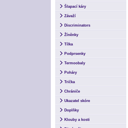
Šlapací káry
Závaží
Discriminators
Žíněnky
Tílka
Podprsenky
Termoobaly
Poháry
Trička
Chrániče
Ukazatel skóre
Doplňky
Klouby a kosti