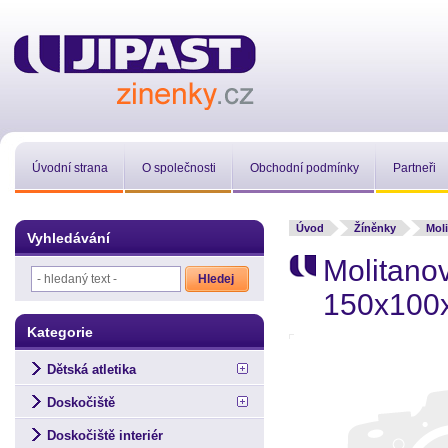
Úvodní strana
O společnosti
Obchodní podmínky
Partneři
Úvod
Žíněnky
Mol
Vyhledávání
Molitano
150x100
Kategorie
Dětská atletika
Doskočiště
Doskočiště interiér