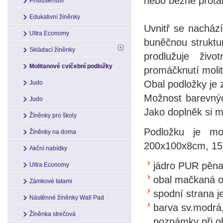
nebo běžné prota
Příslušenství
Edukativní žíněnky
Uvnitř se nacház
Ultra Economy
buněčnou struktu
Skládací žíněnky
prodlužuje živ
Molitanové cvičební podložky
promáčknutí moli
Obal podložky je 
Judo
Možnost barevnýc
Judo
Jako doplněk si m
Žíněnky pro školy
Podložku je mo
Žíněnky na doma
200x100x8cm, 1
Akční nabídky
jádro PUR pěna
Ultra Economy
obal mačkaná o
Zámkové tatami
spodní strana 
Nástěnné žíněnky Wall Pad
barva sv.modrá,
Žíněnka strečová
poznámky při o