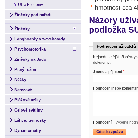
Ultra Economy
hmotnost cca 4
Žíněnky pod nářadí
Názory uživ
podložka S
Žíněnky
Longboardy a waveboardy
Hodnocení uživatelů
Psychomotorika
Nejhodnotnější příspěvky
Žíněnky na Judo
děkujeme.
Pitný režim
Jméno a příjmení
*
Nůžky
Hodnocení nebo komentář
Nerezové
Plážové tašky
Čelové svítilny
Láhve, termosky
Hodnocení:
Vyberte hodn
Dynamometry