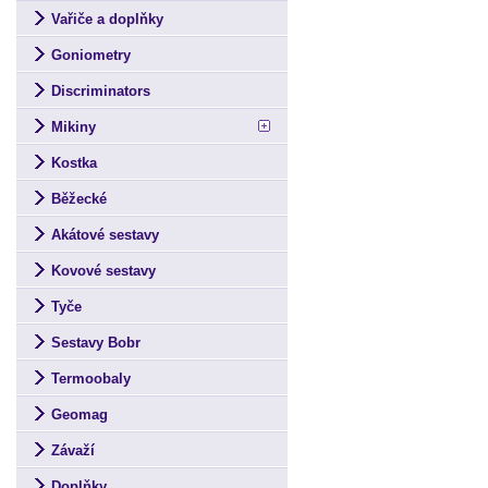
Vařiče a doplňky
Goniometry
Discriminators
Mikiny
Kostka
Běžecké
Akátové sestavy
Kovové sestavy
Tyče
Sestavy Bobr
Termoobaly
Geomag
Závaží
Doplňky