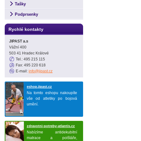
Tašky
Podprsenky
Rychlé kontakty
JIPAST a.s
Vážní 400
503 41 Hradec Králové
Tel.: 495 215 115
Fax: 495 220 618
E-mail:
info@jipast.cz
eshop.jipast.cz
Na tomto eshopu nakoupíte
vše od atletiky po bojová
umění.
zdravotni-potreby-atlantis.cz
Nabízíme antidekubitní
matrace a polštáře,