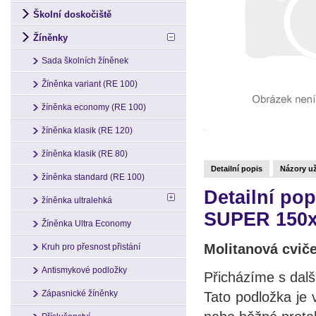
Školní doskočiště
Žíněnky
Sada školních žíněnek
Žíněnka variant (RE 100)
žíněnka economy (RE 100)
žíněnka klasik (RE 120)
žíněnka klasik (RE 80)
Detailní popis
Názory už
žíněnka standard (RE 100)
Detailní po
žíněnka ultralehká
SUPER 150
Žíněnka Ultra Economy
Molitanová cvi
Kruh pro přesnost přistání
Antismykové podložky
Přicházíme s dalš
Zápasnické žíněnky
Tato podložka je 