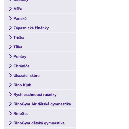
Míče
Pánské
Zápasnické žíněnky
Trička
Tílka
Poháry
Chrániče
Ukazatel skóre
Rino Kjub
Rychleschnoucí ručníky
RinoGym Air dětská gymnastika
RinoSet
RinoGym dětská gymnastika