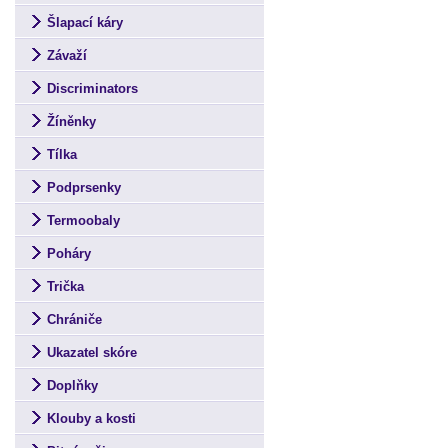
Šlapací káry
Závaží
Discriminators
Žíněnky
Tílka
Podprsenky
Termoobaly
Poháry
Trička
Chrániče
Ukazatel skóre
Doplňky
Klouby a kosti