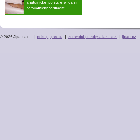
anatomické polštáře a další
zdravotnický soritment.
© 2026 Jipast a.s.
|
eshop.jipast.cz
|
zdravotni-potreby-atlantis.cz
|
jipast.cz