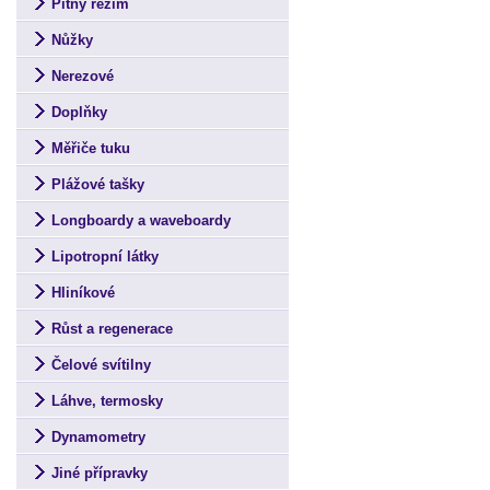
Pitný režim
Nůžky
Nerezové
Doplňky
Měřiče tuku
Plážové tašky
Longboardy a waveboardy
Lipotropní látky
Hliníkové
Růst a regenerace
Čelové svítilny
Láhve, termosky
Dynamometry
Jiné přípravky