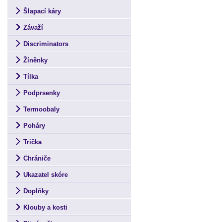
Šlapací káry
Závaží
Discriminators
Žíněnky
Tílka
Podprsenky
Termoobaly
Poháry
Trička
Chrániče
Ukazatel skóre
Doplňky
Klouby a kosti