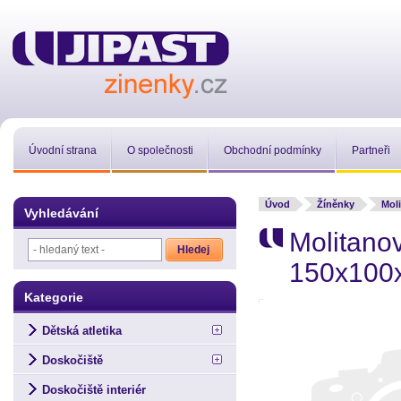
Úvodní strana
O společnosti
Obchodní podmínky
Partneři
Úvod
Žíněnky
Mol
Vyhledávání
Molitano
150x100
Kategorie
Dětská atletika
Doskočiště
Doskočiště interiér