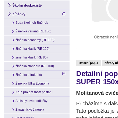
Školní doskočiště
Žíněnky
Sada školních žíněnek
Žíněnka variant (RE 100)
žíněnka economy (RE 100)
žíněnka klasik (RE 120)
žíněnka klasik (RE 80)
Detailní popis
Názory už
žíněnka standard (RE 100)
Detailní po
žíněnka ultralehká
SUPER 150
Žíněnka Ultra Economy
Molitanová cvi
Kruh pro přesnost přistání
Antismykové podložky
Přicházíme s dalš
Zápasnické žíněnky
Tato podložka je 