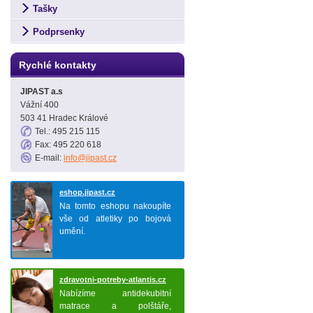
Tašky
Podprsenky
Rychlé kontakty
JIPAST a.s
Vážní 400
503 41 Hradec Králové
Tel.: 495 215 115
Fax: 495 220 618
E-mail:
info@jipast.cz
eshop.jipast.cz
Na tomto eshopu nakoupíte
vše od atletiky po bojová
umění.
zdravotni-potreby-atlantis.cz
Nabízíme antidekubitní
matrace a polštáře,