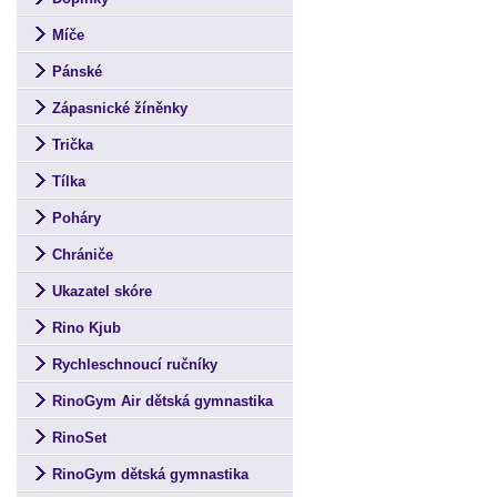
Míče
Pánské
Zápasnické žíněnky
Trička
Tílka
Poháry
Chrániče
Ukazatel skóre
Rino Kjub
Rychleschnoucí ručníky
RinoGym Air dětská gymnastika
RinoSet
RinoGym dětská gymnastika