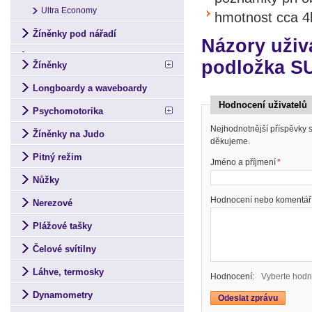
Ultra Economy
hmotnost cca 4
Žíněnky pod nářadí
Názory uživ
podložka S
Žíněnky
Longboardy a waveboardy
Hodnocení uživatelů
Psychomotorika
Nejhodnotnější příspěvky
Žíněnky na Judo
děkujeme.
Pitný režim
Jméno a příjmení
*
Nůžky
Hodnocení nebo komentář
Nerezové
Plážové tašky
Čelové svítilny
Láhve, termosky
Hodnocení:
Vyberte hodn
Dynamometry