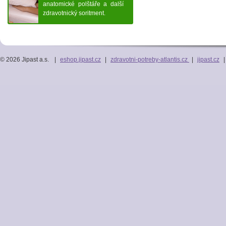
anatomické polštáře a další
zdravotnický soritment.
© 2026 Jipast a.s.
|
eshop.jipast.cz
|
zdravotni-potreby-atlantis.cz
|
jipast.cz