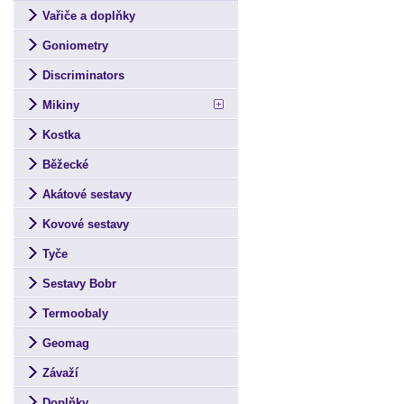
Vařiče a doplňky
Goniometry
Discriminators
Mikiny
Kostka
Běžecké
Akátové sestavy
Kovové sestavy
Tyče
Sestavy Bobr
Termoobaly
Geomag
Závaží
Doplňky