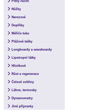
Pitný režim
Nůžky
Nerezové
Doplňky
Měřiče tuku
Plážové tašky
Longboardy a waveboardy
Lipotropní látky
Hliníkové
Růst a regenerace
Čelové svítilny
Láhve, termosky
Dynamometry
Jiné přípravky