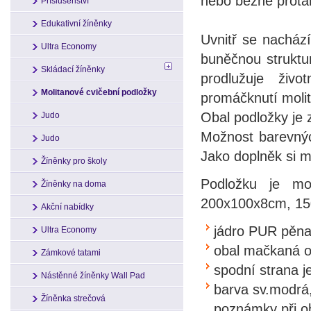
nebo běžné prota
Příslušenství
Edukativní žíněnky
Uvnitř se nacház
Ultra Economy
buněčnou struktu
Skládací žíněnky
prodlužuje živ
Molitanové cvičební podložky
promáčknutí moli
Obal podložky je 
Judo
Možnost barevnýc
Judo
Jako doplněk si m
Žíněnky pro školy
Podložku je mo
Žíněnky na doma
200x100x8cm, 1
Akční nabídky
jádro PUR pěna
Ultra Economy
obal mačkaná o
Zámkové tatami
spodní strana 
Nástěnné žíněnky Wall Pad
barva sv.modrá,
Žíněnka strečová
poznámky při o