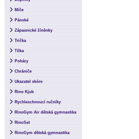
Míče
Pánské
Zápasnické žíněnky
Trička
Tílka
Poháry
Chrániče
Ukazatel skóre
Rino Kjub
Rychleschnoucí ručníky
RinoGym Air dětská gymnastika
RinoSet
RinoGym dětská gymnastika