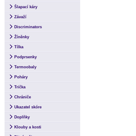
Šlapací káry
Závaží
Discriminators
Žíněnky
Tílka
Podprsenky
Termoobaly
Poháry
Trička
Chrániče
Ukazatel skóre
Doplňky
Klouby a kosti