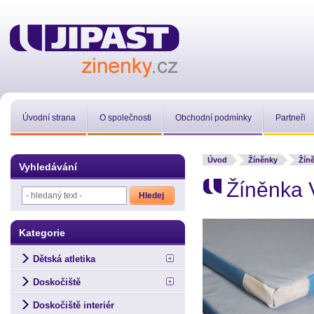
Úvodní strana
O společnosti
Obchodní podmínky
Partneři
Úvod
Žíněnky
Žíně
Vyhledávání
Žíněnka 
Kategorie
Dětská atletika
Doskočiště
Doskočiště interiér