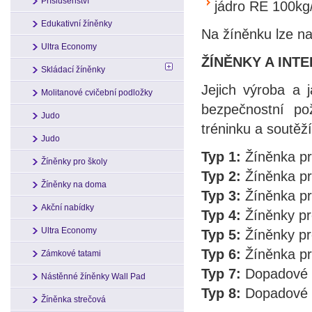
Příslušenství
jádro RE 100k
Edukativní žíněnky
Na žíněnku lze n
Ultra Economy
ŽÍNĚNKY A INT
Skládací žíněnky
Jejich výroba a 
Molitanové cvičební podložky
bezpečnostní po
Judo
tréninku a soutěž
Judo
Typ 1:
Žíněnka pr
Žíněnky pro školy
Typ 2:
Žíněnka pr
Žíněnky na doma
Typ 3:
Žíněnka pr
Akční nabídky
Typ 4:
Žíněnky pr
Ultra Economy
Typ 5:
Žíněnky pr
Typ 6:
Žíněnka pr
Zámkové tatami
Typ 7:
Dopadové p
Nástěnné žíněnky Wall Pad
Typ 8:
Dopadové p
Žíněnka strečová