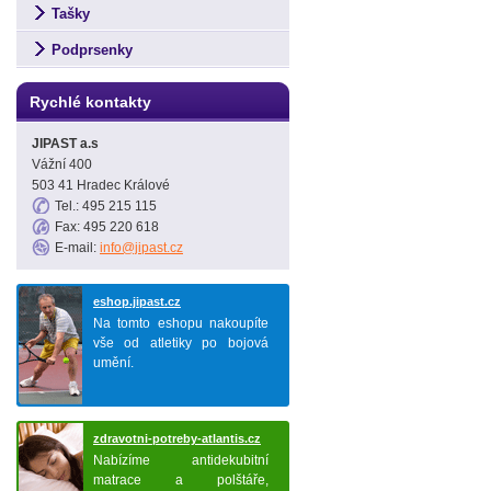
Tašky
Podprsenky
Rychlé kontakty
JIPAST a.s
Vážní 400
503 41 Hradec Králové
Tel.: 495 215 115
Fax: 495 220 618
E-mail:
info@jipast.cz
eshop.jipast.cz
Na tomto eshopu nakoupíte
vše od atletiky po bojová
umění.
zdravotni-potreby-atlantis.cz
Nabízíme antidekubitní
matrace a polštáře,