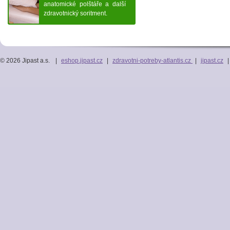
anatomické polštáře a další
zdravotnický soritment.
© 2026 Jipast a.s.
|
eshop.jipast.cz
|
zdravotni-potreby-atlantis.cz
|
jipast.cz