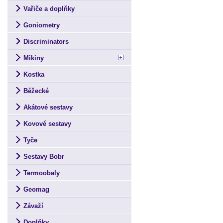
Vařiče a doplňky
Goniometry
Discriminators
Mikiny
Kostka
Běžecké
Akátové sestavy
Kovové sestavy
Tyče
Sestavy Bobr
Termoobaly
Geomag
Závaží
Doplňky