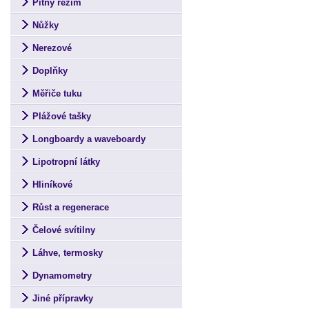
Pitný režim
Nůžky
Nerezové
Doplňky
Měřiče tuku
Plážové tašky
Longboardy a waveboardy
Lipotropní látky
Hliníkové
Růst a regenerace
Čelové svítilny
Láhve, termosky
Dynamometry
Jiné přípravky