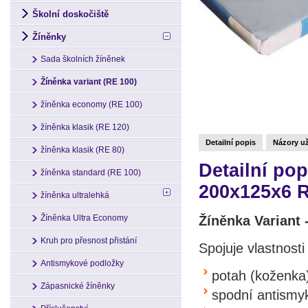
Školní doskočiště
Žíněnky
Sada školních žíněnek
Žíněnka variant (RE 100)
žíněnka economy (RE 100)
žíněnka klasik (RE 120)
Detailní popis
Názory už
žíněnka klasik (RE 80)
Detailní pop
žíněnka standard (RE 100)
200x125x6 
žíněnka ultralehká
Žíněnka Variant
Žíněnka Ultra Economy
Kruh pro přesnost přistání
Spojuje vlastnosti
Antismykové podložky
potah (koženka
Zápasnické žíněnky
spodní antismy