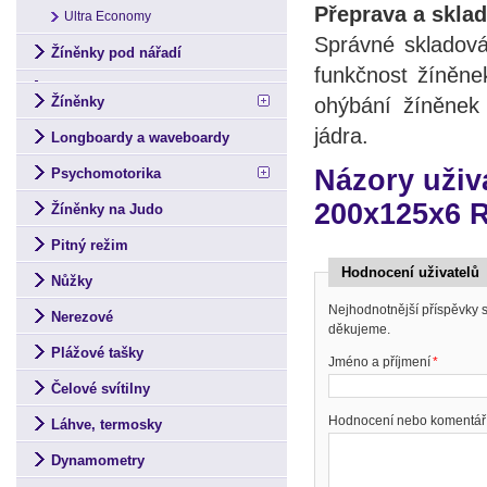
Přeprava a sklad
Ultra Economy
Správné skladován
Žíněnky pod nářadí
funkčnost žíněn
ohýbání žíněnek 
Žíněnky
jádra.
Longboardy a waveboardy
Názory uživ
Psychomotorika
200x125x6 
Žíněnky na Judo
Pitný režim
Hodnocení uživatelů
Nůžky
Nejhodnotnější příspěvky
Nerezové
děkujeme.
Plážové tašky
Jméno a příjmení
*
Čelové svítilny
Hodnocení nebo komentář
Láhve, termosky
Dynamometry