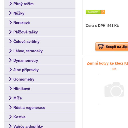
Pitný režim
?
Skladem
Nůžky
Nerezové
Cena s DPH: 561 Kč
Plážové tašky
Čelové svítilny
Láhve, termosky
Dynamometry
Zemní kotvy ke kleci K
…
Jiné přípravky
Goniometry
Hliníkové
Míče
Růst a regenerace
Kostka
Vařiče a doplňky