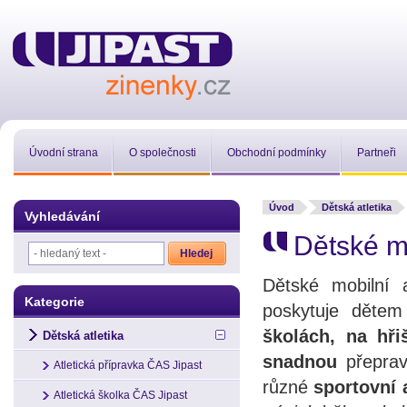
Úvodní strana
O společnosti
Obchodní podmínky
Partneři
Úvod
Dětská atletika
Vyhledávání
Dětské mo
Dětské mobilní a
Kategorie
poskytuje dětem
školách, na hři
Dětská atletika
snadnou
přepra
Atletická přípravka ČAS Jipast
různé
sportovní 
Atletická školka ČAS Jipast