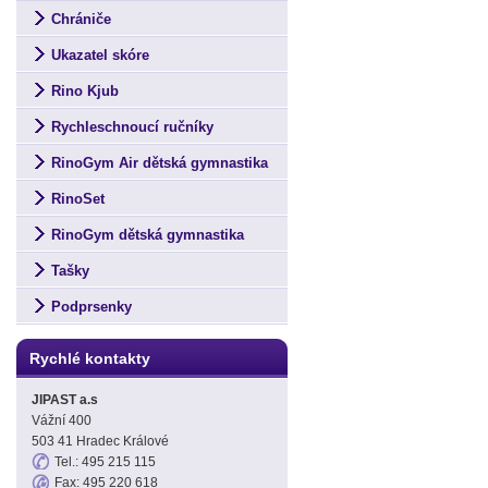
Chrániče
Ukazatel skóre
Rino Kjub
Rychleschnoucí ručníky
RinoGym Air dětská gymnastika
RinoSet
RinoGym dětská gymnastika
Tašky
Podprsenky
Rychlé kontakty
JIPAST a.s
Vážní 400
503 41 Hradec Králové
Tel.: 495 215 115
Fax: 495 220 618