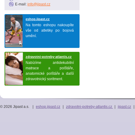
E-mail:
info@jipast.cz
eshop.jipast.cz
Na tomto eshopu nakoupíte
vše od atletiky po bojová
umění.
zdravotni-potreby-atlantis.cz
Nabízíme antidekubitní
matrace a polštáře,
anatomické polštáře a další
zdravotnický soritment.
© 2026 Jipast a.s.
|
eshop.jipast.cz
|
zdravotni-potreby-atlantis.cz
|
jipast.cz