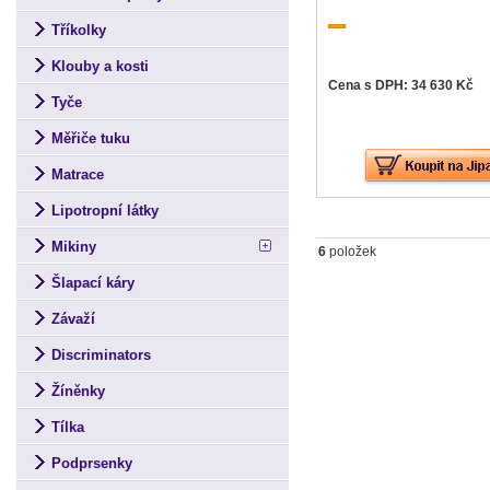
Tříkolky
Klouby a kosti
Cena s DPH: 34 630 Kč
Tyče
Měřiče tuku
Matrace
Lipotropní látky
Mikiny
6
položek
Šlapací káry
Závaží
Discriminators
Žíněnky
Tílka
Podprsenky