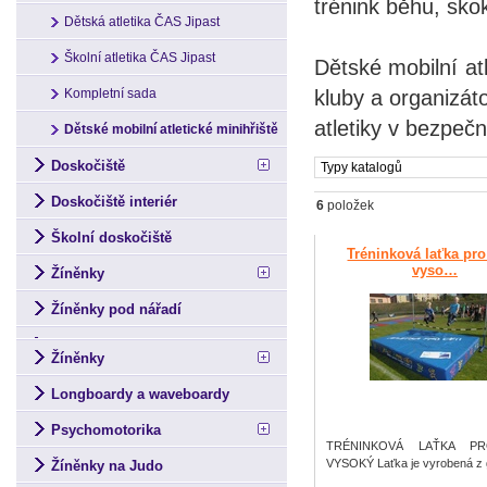
trénink běhu, sko
Dětská atletika ČAS Jipast
Školní atletika ČAS Jipast
Dětské mobilní atl
kluby a organizát
Kompletní sada
atletiky v bezpe
Dětské mobilní atletické minihřiště
Doskočiště
Typy katalogů
Doskočiště interiér
6
položek
Školní doskočiště
Tréninková laťka pr
vyso…
Žíněnky
Žíněnky pod nářadí
Žíněnky
Longboardy a waveboardy
Psychomotorika
TRÉNINKOVÁ LAŤKA P
VYSOKÝ Laťka je vyrobená z
Žíněnky na Judo