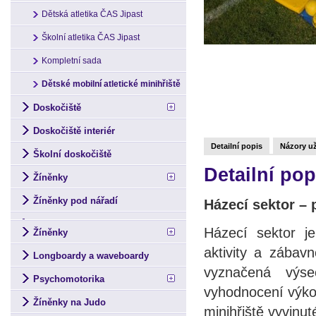
Dětská atletika ČAS Jipast
Školní atletika ČAS Jipast
Kompletní sada
Dětské mobilní atletické minihřiště
Doskočiště
Doskočiště interiér
Detailní popis
Názory už
Školní doskočiště
Detailní po
Žíněnky
Žíněnky pod nářadí
Házecí sektor – 
Házecí sektor je
Žíněnky
aktivity a zábav
Longboardy a waveboardy
vyznačená výs
Psychomotorika
vyhodnocení výkon
Žíněnky na Judo
minihřiště vyvinu