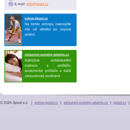
E-mail:
info@jipast.cz
eshop.jipast.cz
Na tomto eshopu nakoupíte
vše od atletiky po bojová
umění.
zdravotni-potreby-atlantis.cz
Nabízíme antidekubitní
matrace a polštáře,
anatomické polštáře a další
zdravotnický soritment.
© 2026 Jipast a.s.
|
eshop.jipast.cz
|
zdravotni-potreby-atlantis.cz
|
jipast.cz