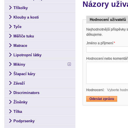
Názory uživ
Tříkolky
Klouby a kosti
Hodnocení uživatelů
Tyče
Nejhodnotnější příspěvky
děkujeme.
Měřiče tuku
Jméno a příjmení
*
Matrace
Lipotropní látky
Hodnocení nebo komentář
Mikiny
Šlapací káry
Závaží
Hodnocení:
Vyberte hodn
Discriminators
Žíněnky
Tílka
Podprsenky