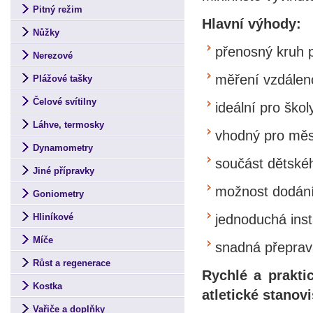
Pitný režim
Hlavní výhody:
Nůžky
přenosný kruh 
Nerezové
měření vzdálen
Plážové tašky
Čelové svítilny
ideální pro ško
Láhve, termosky
vhodný pro měst
Dynamometry
součást dětskéh
Jiné přípravky
možnost dodání
Goniometry
jednoduchá inst
Hliníkové
Míče
snadná přeprav
Růst a regenerace
Rychlé a prakti
Kostka
atletické stanovi
Vařiče a doplňky