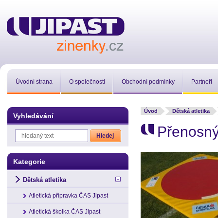
Úvodní strana
O společnosti
Obchodní podmínky
Partneři
Úvod
Dětská atletika
Vyhledávání
Přenosný
Kategorie
Dětská atletika
Atletická přípravka ČAS Jipast
Atletická školka ČAS Jipast