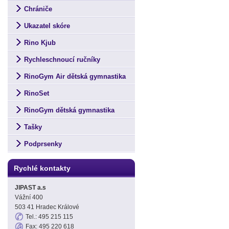
Chrániče
Ukazatel skóre
Rino Kjub
Rychleschnoucí ručníky
RinoGym Air dětská gymnastika
RinoSet
RinoGym dětská gymnastika
Tašky
Podprsenky
Rychlé kontakty
JIPAST a.s
Vážní 400
503 41 Hradec Králové
Tel.: 495 215 115
Fax: 495 220 618