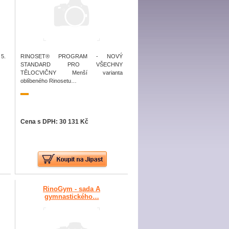
5.
RINOSET® PROGRAM - NOVÝ
STANDARD PRO VŠECHNY
TĚLOCVIČNY Menší varianta
oblíbeného Rinosetu…
Cena s DPH: 30 131 Kč
RinoGym - sada A
gymnastického…