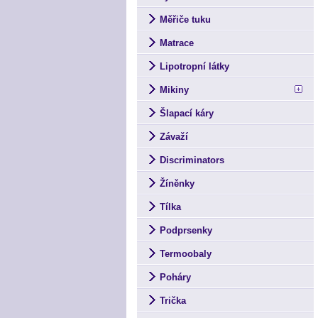
Měřiče tuku
Matrace
Lipotropní látky
Mikiny
Šlapací káry
Závaží
Discriminators
Žíněnky
Tílka
Podprsenky
Termoobaly
Poháry
Trička