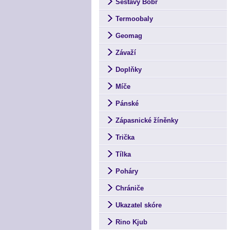
Sestavy Bobr
Termoobaly
Geomag
Závaží
Doplňky
Míče
Pánské
Zápasnické žíněnky
Trička
Tílka
Poháry
Chrániče
Ukazatel skóre
Rino Kjub