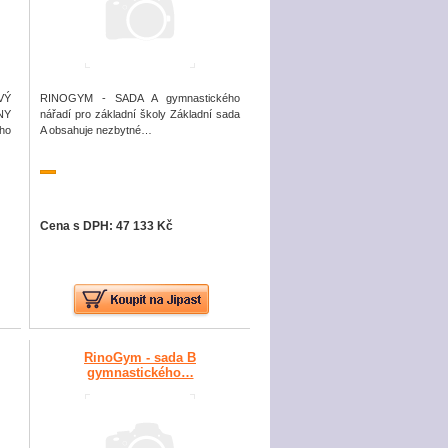
VÝ
RINOGYM - SADA A gymnastického
NY
nářadí pro základní školy Základní sada
ho
A obsahuje nezbytné…
Cena s DPH: 47 133 Kč
RinoGym - sada B
gymnastického…