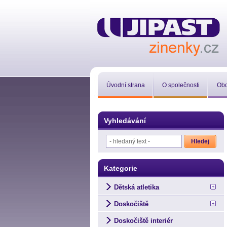
Úvodní strana
O společnosti
Obc
Vyhledávání
Kategorie
Dětská atletika
Doskočiště
Doskočiště interiér