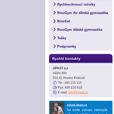
Rychleschnoucí ručníky
RinoGym Air dětská gymnastika
RinoSet
RinoGym dětská gymnastika
Tašky
Podprsenky
Rychlé kontakty
JIPAST a.s
Vážní 400
503 41 Hradec Králové
Tel.: 495 215 115
Fax: 495 220 618
E-mail:
info@jipast.cz
eshop.jipast.cz
Na tomto eshopu nakoupíte