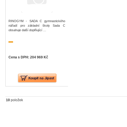
RINOGYM - SADA C gymnastického
nářadí pro základní školy Sada C
obsahuje další doplňující …
Cena s DPH: 204 969 Kč
10
položek