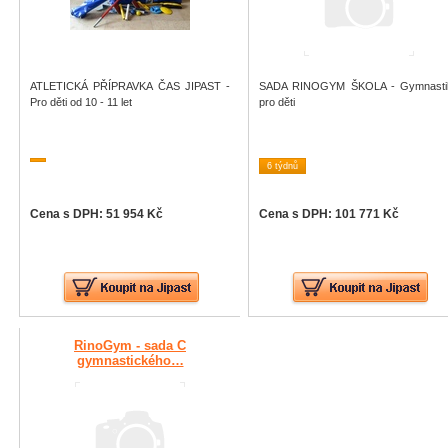
ATLETICKÁ PŘÍPRAVKA ČAS JIPAST -
SADA RINOGYM ŠKOLA - Gymnasti
Pro děti od 10 - 11 let
pro děti
6 týdnů
Cena s DPH: 51 954 Kč
Cena s DPH: 101 771 Kč
RinoGym - sada C
gymnastického…