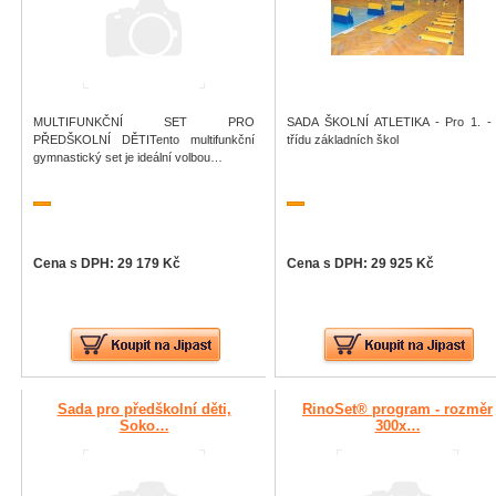
MULTIFUNKČNÍ SET PRO
SADA ŠKOLNÍ ATLETIKA - Pro 1. - 
PŘEDŠKOLNÍ DĚTITento multifunkční
třídu základních škol
gymnastický set je ideální volbou…
Cena s DPH: 29 179 Kč
Cena s DPH: 29 925 Kč
Sada pro předškolní děti,
RinoSet® program - rozměr
Soko…
300x…