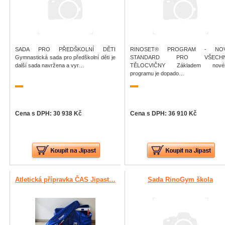
SADA PRO PŘEDŠKOLNÍ DĚTI
RINOSET® PROGRAM - NO
Gymnastická sada pro předškolní děti je
STANDARD PRO VŠECH
další sada navržena a vyr…
TĚLOCVIČNY Základem nové
programu je dopado…
Cena s DPH: 30 938 Kč
Cena s DPH: 36 910 Kč
Atletická přípravka ČAS Jipast…
Sada RinoGym škola