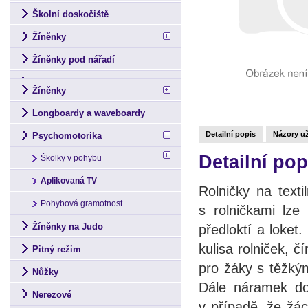
Školní doskočiště
Žíněnky
Žíněnky pod nářadí
Žíněnky
Longboardy a waveboardy
Detailní popis
Názory už
Psychomotorika
Detailní pop
Školky v pohybu
Aplikovaná TV
Rolničky na text
Pohybová gramotnost
s rolničkami lze 
Žíněnky na Judo
předloktí a loke
kulisa rolniček,
Pitný režim
pro žáky s těžký
Nůžky
Dále náramek do
Nerezové
v případě, že žác