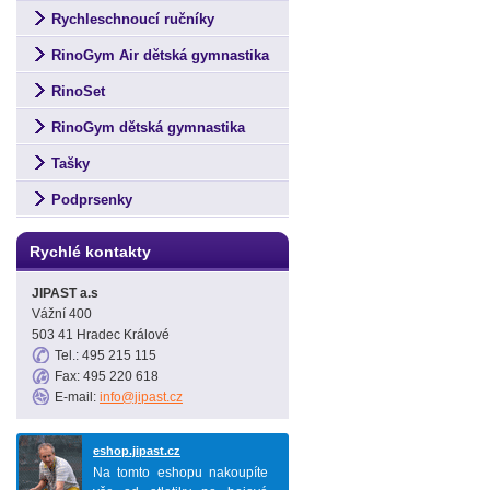
Rychleschnoucí ručníky
RinoGym Air dětská gymnastika
RinoSet
RinoGym dětská gymnastika
Tašky
Podprsenky
Rychlé kontakty
JIPAST a.s
Vážní 400
503 41 Hradec Králové
Tel.: 495 215 115
Fax: 495 220 618
E-mail:
info@jipast.cz
eshop.jipast.cz
Na tomto eshopu nakoupíte