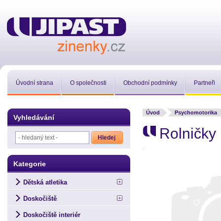
Úvodní strana
O společnosti
Obchodní podmínky
Partneři
Úvod
Psychomotorika
Vyhledávání
Rolničky 
Kategorie
Dětská atletika
Doskočiště
Doskočiště interiér