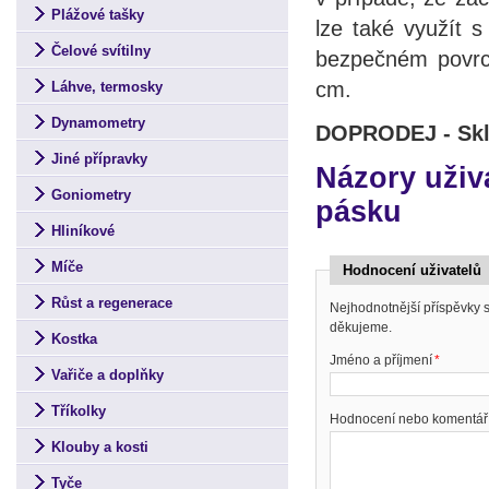
Plážové tašky
lze také využít 
Čelové svítilny
bezpečném povrc
cm.
Láhve, termosky
Dynamometry
DOPRODEJ - Skl
Jiné přípravky
Názory uživa
Goniometry
pásku
Hliníkové
Míče
Hodnocení uživatelů
Růst a regenerace
Nejhodnotnější příspěvky
děkujeme.
Kostka
Jméno a příjmení
*
Vařiče a doplňky
Tříkolky
Hodnocení nebo komentář
Klouby a kosti
Tyče