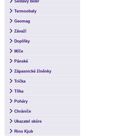
Sestavy Bobr
Termoobaly
Geomag
Závaží
Doplňky
Míče
Pánské
Zápasnické žíněnky
Trička
Tílka
Poháry
Chrániče
Ukazatel skóre
Rino Kjub