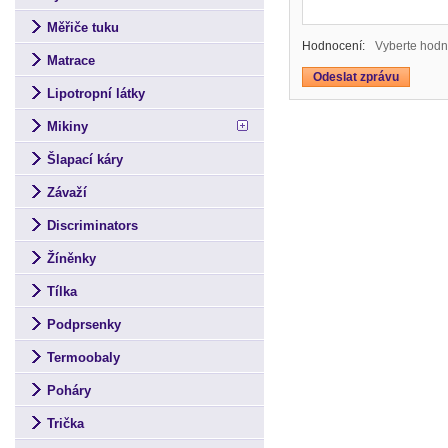
Měřiče tuku
Hodnocení:
Vyberte hodn
Matrace
Lipotropní látky
Mikiny
Šlapací káry
Závaží
Discriminators
Žíněnky
Tílka
Podprsenky
Termoobaly
Poháry
Trička