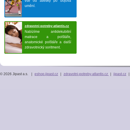
vše od atletiky po bojová
umění.
zdravotni-potreby-atlantis.cz
Nabízíme antidekubitní
matrace a polštáře,
anatomické polštáře a další
zdravotnický soritment.
© 2026 Jipast a.s.
|
eshop.jipast.cz
|
zdravotni-potreby-atlantis.cz
|
jipast.cz