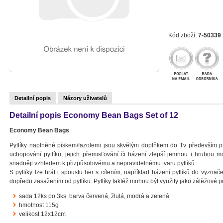
Kód zboží:
7-50339
Detailní popis
Názory uživatelů
Detailní popis Economy Bean Bags Set of 12
Economy Bean Bags
Pytlíky naplněné pískem/fazolemi jsou skvělým doplňkem do Tv především p
uchopování pytlíků, jejich přemisťování či házení zlepší jemnou i hrubou 
snadněji vzhledem k přizpůsobivému a nepravidelnému tvaru pytlíků.
S pytlíky lze hrát i spoustu her s cílením, například házení pytlíků do vyzna
dopředu zasažením od pytlíku. Pytlíky taktéž mohou být využity jako zátěžové po
sada 12ks po 3ks: barva červená, žlutá, modrá a zelená
hmotnost 115g
velikost 12x12cm