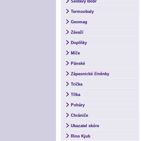
Sestavy Bobr
Termoobaly
Geomag
Závaží
Doplňky
Míče
Pánské
Zápasnické žíněnky
Trička
Tílka
Poháry
Chrániče
Ukazatel skóre
Rino Kjub