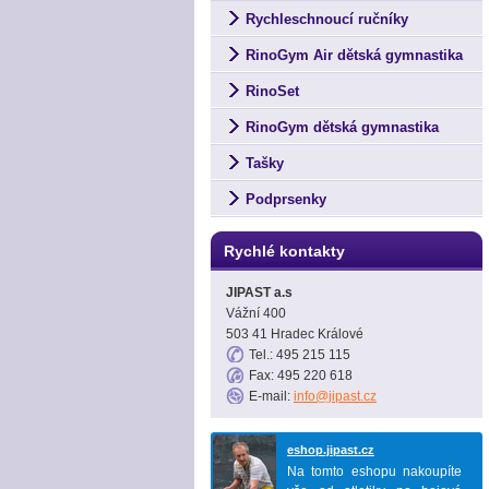
Rychleschnoucí ručníky
RinoGym Air dětská gymnastika
RinoSet
RinoGym dětská gymnastika
Tašky
Podprsenky
Rychlé kontakty
JIPAST a.s
Vážní 400
503 41 Hradec Králové
Tel.: 495 215 115
Fax: 495 220 618
E-mail:
info@jipast.cz
eshop.jipast.cz
Na tomto eshopu nakoupíte