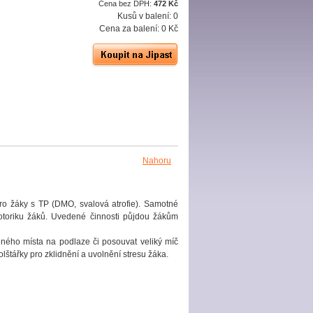
Cena bez DPH:
472 Kč
Kusů v balení:
0
Cena za balení:
0 Kč
Nahoru
ro žáky s TP (DMO, svalová atrofie). Samotné
motoriku žáků. Uvedené činnosti půjdou žákům
čeného místa na podlaze či posouvat veliký míč
lštářky pro zklidnění a uvolnění stresu žáka.