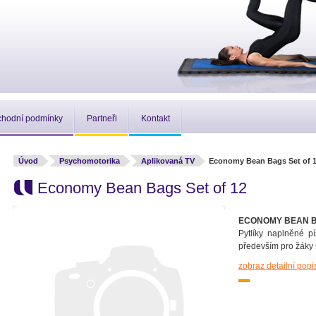
hodní podmínky
Partneři
Kontakt
Úvod
Psychomotorika
Aplikovaná TV
Economy Bean Bags Set of 
Economy Bean Bags Set of 12
ECONOMY BEAN BA
Pytlíky naplněné p
především pro žáky 
zobraz detailní popi