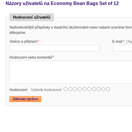
Názory uživatelů na Economy Bean Bags Set of 12
Hodnocení uživatelů
Nejhodnotnější příspěvky s vlastními zkušenostmi nebo radami oceníme fo
děkujeme.
Jméno a příjmení
*
E-mail
*
(Ta
Hodnocení nebo komentář
*
Hodnocení:
Vyberte hodnocení.