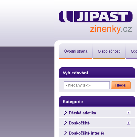
Úvodní strana
O společnosti
Obc
Vyhledávání
Kategorie
Dětská atletika
Doskočiště
Doskočiště interiér