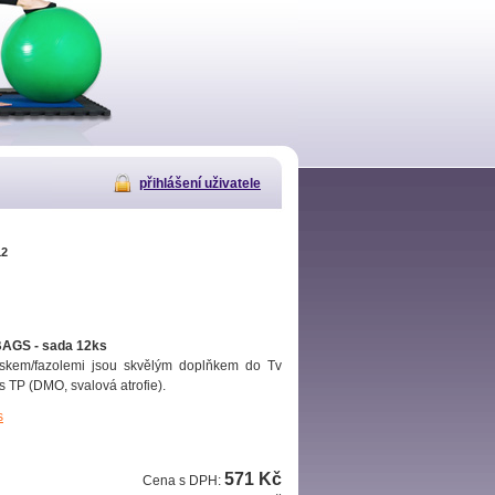
přihlášení uživatele
12
GS - sada 12ks
ískem/fazolemi jsou skvělým doplňkem do Tv
s TP (DMO, svalová atrofie).
s
571 Kč
Cena s DPH: