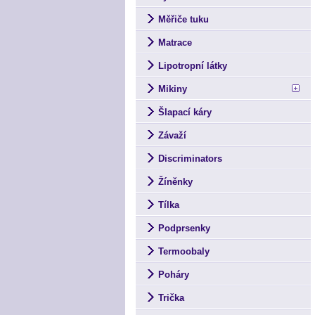
Měřiče tuku
Matrace
Lipotropní látky
Mikiny
Šlapací káry
Závaží
Discriminators
Žíněnky
Tílka
Podprsenky
Termoobaly
Poháry
Trička