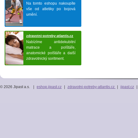
Na tomto eshopu nakoupíte
vše od atletiky po bojová
umění.
zdravotni-potreby-atlantis.cz
Nabízíme antidekubitní
matrace a polštáře,
anatomické polštáře a další
zdravotnický soritment.
© 2026 Jipast a.s.
|
eshop.jipast.cz
|
zdravotni-potreby-atlantis.cz
|
jipast.cz