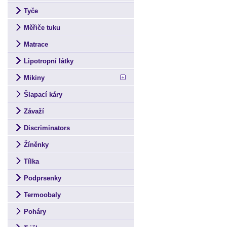
Tyče
Měřiče tuku
Matrace
Lipotropní látky
Mikiny
Šlapací káry
Závaží
Discriminators
Žíněnky
Tílka
Podprsenky
Termoobaly
Poháry