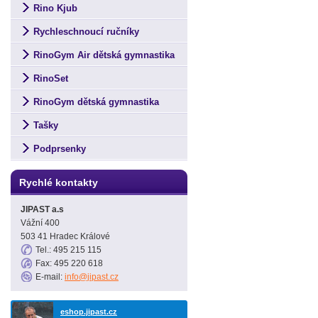
Rino Kjub
Rychleschnoucí ručníky
RinoGym Air dětská gymnastika
RinoSet
RinoGym dětská gymnastika
Tašky
Podprsenky
Rychlé kontakty
JIPAST a.s
Vážní 400
503 41 Hradec Králové
Tel.: 495 215 115
Fax: 495 220 618
E-mail:
info@jipast.cz
eshop.jipast.cz