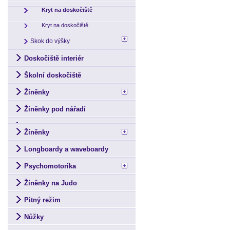
Kryt na doskočiště
Kryt na doskočiště
Skok do výšky
Doskočiště interiér
Školní doskočiště
Žíněnky
Žíněnky pod nářadí
Žíněnky
Longboardy a waveboardy
Psychomotorika
Žíněnky na Judo
Pitný režim
Nůžky