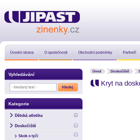
Úvodní strana
O společnosti
Obchodní podmínky
Partneři
Úvod
Doskočiště
Vyhledávání
Kryt na dosk
Kategorie
Dětská atletika
Doskočiště
Skok o tyči