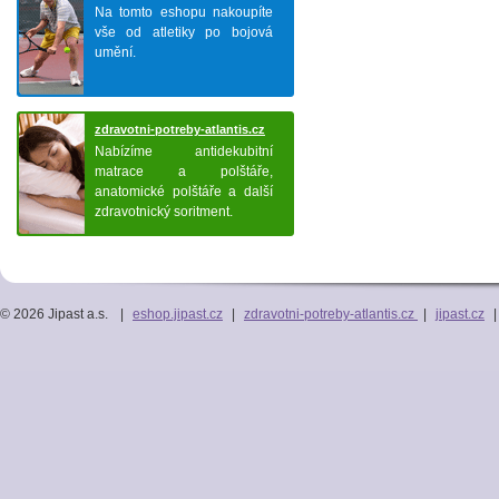
Na tomto eshopu nakoupíte
vše od atletiky po bojová
umění.
zdravotni-potreby-atlantis.cz
Nabízíme antidekubitní
matrace a polštáře,
anatomické polštáře a další
zdravotnický soritment.
© 2026 Jipast a.s.
|
eshop.jipast.cz
|
zdravotni-potreby-atlantis.cz
|
jipast.cz