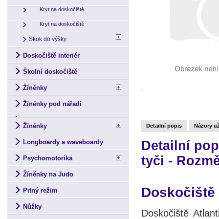
Kryt na doskočiště
Kryt na doskočiště
Skok do výšky
Doskočiště interiér
Školní doskočiště
Žíněnky
Žíněnky pod nářadí
Žíněnky
Detailní popis
Názory už
Longboardy a waveboardy
Detailní pop
tyči - Rozm
Psychomotorika
Žíněnky na Judo
Doskočiště 
Pitný režim
Nůžky
Doskočiště Atlant