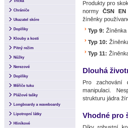
Trička
Produkty pro skok
normy
ČSN EN 
Chrániče
žíněnky používané
Ukazatel skóre
Doplňky
Typ 9:
Žíněnka p
Klouby a kosti
Typ 10:
Žíněnka
Pitný režim
Typ 11:
Žíněnka
Nůžky
Nerezové
Dlouhá život
Doplňky
Pro zachování d
Měřiče tuku
manipulaci. Nes
Plážové tašky
strukturu jádra ží
Longboardy a waveboardy
Vhodné pro š
Lipotropní látky
Hliníkové
Díky robustní ko