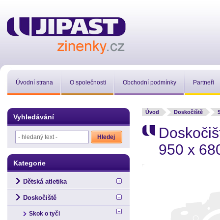
Úvodní strana
O společnosti
Obchodní podmínky
Partneři
Úvod
Doskočiště
Vyhledávání
Doskočišt
950 x 68
Kategorie
Dětská atletika
Doskočiště
Skok o tyči