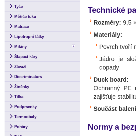
Tyče
Technické p
Měřiče tuku
Rozměry:
9,5 ×
Matrace
Materiály:
Lipotropní látky
Povrch tvoří
Mikiny
Šlapací káry
Jádro je sl
dopady
Závaží
Discriminators
Duck board:
Žíněnky
Ochranný PE ro
zajišťuje stabili
Tílka
Podprsenky
Součást balení
Termoobaly
Normy a bez
Poháry