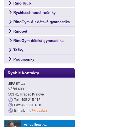
Rino Kjub
Rychleschnoucí ručníky
RinoGym Air dětská gymnastika
RinoSet
RinoGym dětská gymnastika
Tašky
Podprsenky
Rychlé kontakty
JIPAST a.s
Vážní 400
503 41 Hradec Králové
Tel.: 495 215 115
Fax: 495 220 618
E-mail:
info@jipast.cz
eshop.jipast.cz