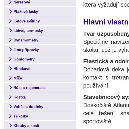
Nerezové
která vyžadují spo
Plážové tašky
Hlavní vlastn
Čelové svítilny
Láhve, termosky
Tvar uzpůsobený 
Dynamometry
Speciálně navrže
skoku, což je výh
Jiné přípravky
Goniometry
Elastická a odol
Dopadová deka je
Hliníkové
kontakt s tretra
Míče
používání.
Růst a regenerace
Stavebnicový s
Kostka
Doskočiště Atlant
Vařiče a doplňky
celé řešení sn
Tříkolky
sportoviště.
Klouby a kosti