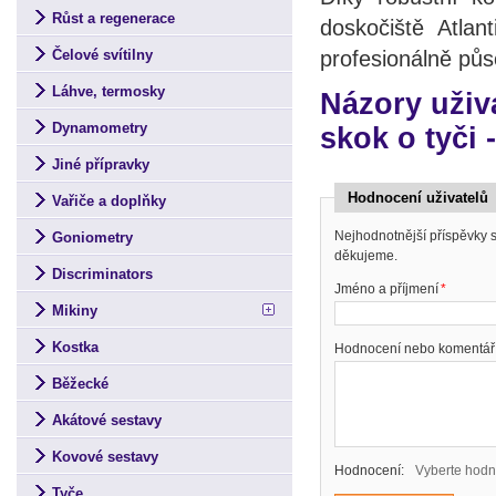
Růst a regenerace
doskočiště Atlan
profesionálně půs
Čelové svítilny
Láhve, termosky
Názory uživa
Dynamometry
skok o tyči
Jiné přípravky
Hodnocení uživatelů
Vařiče a doplňky
Nejhodnotnější příspěvky
Goniometry
děkujeme.
Discriminators
Jméno a příjmení
*
Mikiny
Kostka
Hodnocení nebo komentář
Běžecké
Akátové sestavy
Kovové sestavy
Hodnocení:
Vyberte hodn
Tyče