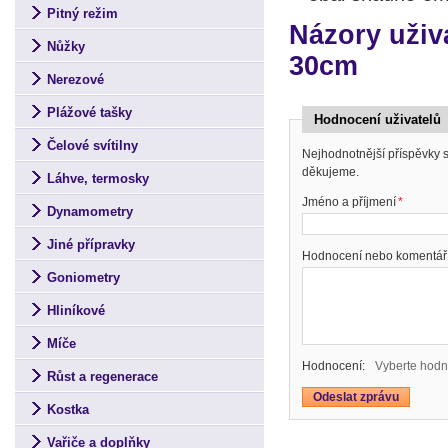
Pitný režim
Názory uživ
Nůžky
30cm
Nerezové
Plážové tašky
Hodnocení uživatelů
Čelové svítilny
Nejhodnotnější příspěvky
děkujeme.
Láhve, termosky
Jméno a příjmení
*
Dynamometry
Jiné přípravky
Hodnocení nebo komentář
Goniometry
Hliníkové
Míče
Hodnocení:
Vyberte hodn
Růst a regenerace
Kostka
Vařiče a doplňky