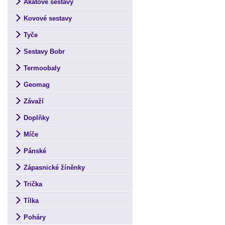
Akátové sestavy
Kovové sestavy
Tyče
Sestavy Bobr
Termoobaly
Geomag
Závaží
Doplňky
Míče
Pánské
Zápasnické žíněnky
Trička
Tílka
Poháry