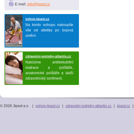
E-mail:
info@jipast.cz
eshop.jipast.cz
Na tomto eshopu nakoupíte
vše od atletiky po bojová
umění.
zdravotni-potreby-atlantis.cz
Nabízíme antidekubitní
matrace a polštáře,
anatomické polštáře a další
zdravotnický soritment.
© 2026 Jipast a.s.
|
eshop.jipast.cz
|
zdravotni-potreby-atlantis.cz
|
jipast.cz