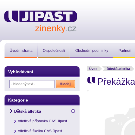
Úvodní strana
O společnosti
Obchodní podmínky
Partneři
Úvod
Dětská atletika
Vyhledávání
Překážka
Kategorie
Dětská atletika
Atletická přípravka ČAS Jipast
Atletická školka ČAS Jipast