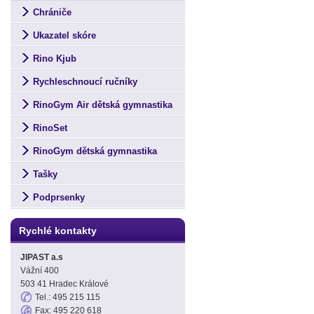
Chrániče
Ukazatel skóre
Rino Kjub
Rychleschnoucí ručníky
RinoGym Air dětská gymnastika
RinoSet
RinoGym dětská gymnastika
Tašky
Podprsenky
Rychlé kontakty
JIPAST a.s
Vážní 400
503 41 Hradec Králové
Tel.: 495 215 115
Fax: 495 220 618