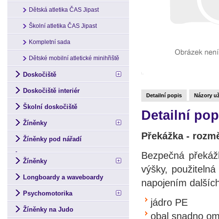
Dětská atletika ČAS Jipast
Školní atletika ČAS Jipast
Kompletní sada
Dětské mobilní atletické minihřiště
Doskočiště
Doskočiště interiér
Detailní popis
Názory už
Školní doskočiště
Detailní po
Žíněnky
Překážka - rozm
Žíněnky pod nářadí
Bezpečná překážk
Žíněnky
výšky, použitelná
Longboardy a waveboardy
napojením dalších
Psychomotorika
jádro PE
Žíněnky na Judo
obal snadno o