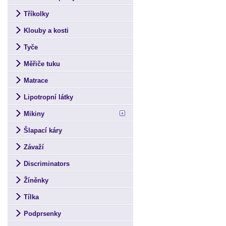
Tříkolky
Klouby a kosti
Tyče
Měřiče tuku
Matrace
Lipotropní látky
Mikiny
Šlapací káry
Závaží
Discriminators
Žíněnky
Tílka
Podprsenky