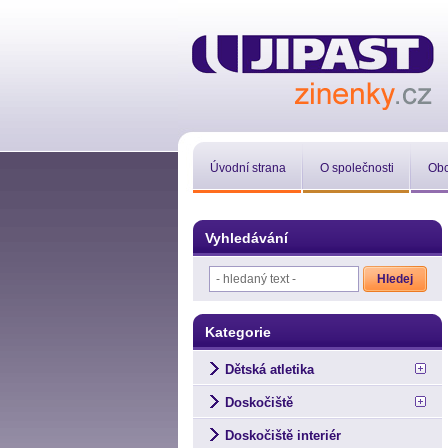
Úvodní strana
O společnosti
Obc
Vyhledávání
Kategorie
Dětská atletika
Doskočiště
Doskočiště interiér