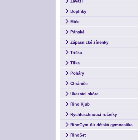
Závaží
Doplňky
Míče
Pánské
Zápasnické žíněnky
Trička
Tílka
Poháry
Chrániče
Ukazatel skóre
Rino Kjub
Rychleschnoucí ručníky
RinoGym Air dětská gymnastika
RinoSet