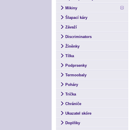
Mikiny
Šlapací káry
Závaží
Discriminators
Žíněnky
Tílka
Podprsenky
Termoobaly
Poháry
Trička
Chrániče
Ukazatel skóre
Doplňky