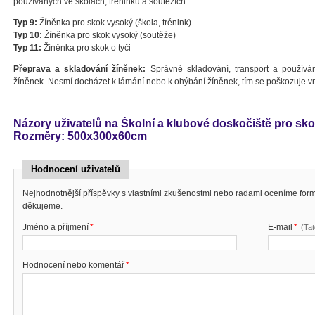
používaných ve školách, tréninku a soutěžích.
Typ 9:
Žíněnka pro skok vysoký (škola, trénink)
Typ 10:
Žíněnka pro skok vysoký (soutěže)
Typ 11:
Žíněnka pro skok o tyči
Přeprava a skladování žíněnek:
Správné skladování, transport a používán
žíněnek. Nesmí docházet k lámání nebo k ohýbání žíněnek, tím se poškozuje vnit
Názory uživatelů na Školní a klubové doskočiště pro sk
Rozměry: 500x300x60cm
Hodnocení uživatelů
Nejhodnotnější příspěvky s vlastními zkušenostmi nebo radami oceníme fo
děkujeme.
Jméno a příjmení
*
E-mail
*
(Ta
Hodnocení nebo komentář
*