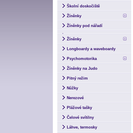
Školní doskočiště
Žíněnky
Žíněnky pod nářadí
Žíněnky
Longboardy a waveboardy
Psychomotorika
Žíněnky na Judo
Pitný režim
Nůžky
Nerezové
Plážové tašky
Čelové svítilny
Láhve, termosky