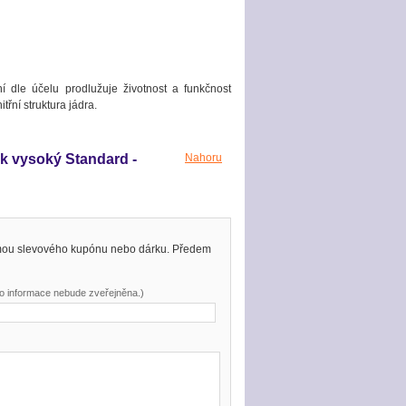
í dle účelu prodlužuje životnost a funkčnost
řní struktura jádra.
ok vysoký Standard -
Nahoru
rmou slevového kupónu nebo dárku. Předem
to informace nebude zveřejněna.)