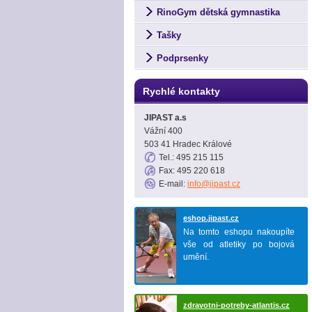
RinoGym dětská gymnastika
Tašky
Podprsenky
Rychlé kontakty
JIPAST a.s
Vážní 400
503 41 Hradec Králové
Tel.: 495 215 115
Fax: 495 220 618
E-mail:
info@jipast.cz
eshop.jipast.cz
Na tomto eshopu nakoupíte
vše od atletiky po bojová
umění.
zdravotni-potreby-atlantis.cz