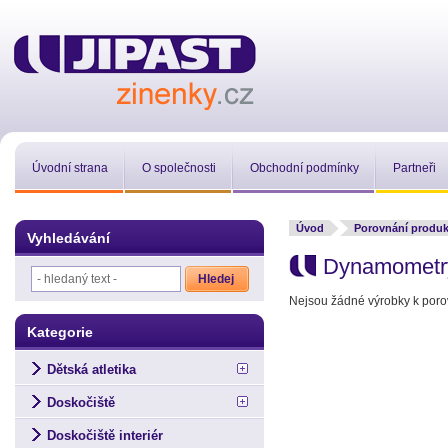
Úvodní strana
O společnosti
Obchodní podmínky
Partneři
Úvod
Porovnání produ
Vyhledávání
Dynamometr
Nejsou žádné výrobky k poro
Kategorie
Dětská atletika
Doskočiště
Doskočiště interiér