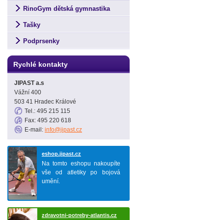
RinoGym dětská gymnastika
Tašky
Podprsenky
Rychlé kontakty
JIPAST a.s
Vážní 400
503 41 Hradec Králové
Tel.: 495 215 115
Fax: 495 220 618
E-mail:
info@jipast.cz
eshop.jipast.cz
Na tomto eshopu nakoupíte
vše od atletiky po bojová
umění.
zdravotni-potreby-atlantis.cz