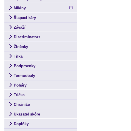
Mikiny
Šlapací káry
Závaží
Discriminators
Žíněnky
Tílka
Podprsenky
Termoobaly
Poháry
Trička
Chrániče
Ukazatel skóre
Doplňky