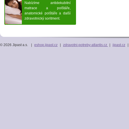
Nabízíme antidekubitní
matrace a polštáře,
anatomické polštáře a další
zdravotnický soritment.
© 2026 Jipast a.s.
|
eshop.jipast.cz
|
zdravotni-potreby-atlantis.cz
|
jipast.cz