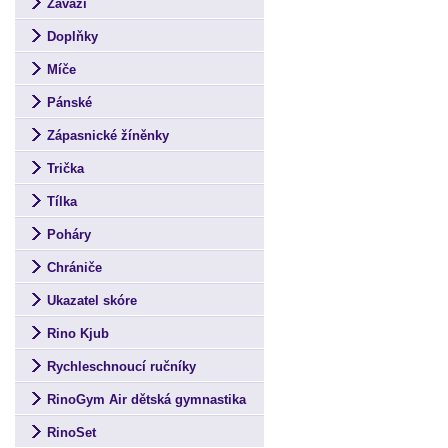
Závaží
Doplňky
Míče
Pánské
Zápasnické žíněnky
Trička
Tílka
Poháry
Chrániče
Ukazatel skóre
Rino Kjub
Rychleschnoucí ručníky
RinoGym Air dětská gymnastika
RinoSet