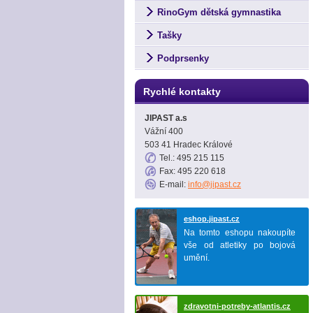
RinoGym dětská gymnastika
Tašky
Podprsenky
Rychlé kontakty
JIPAST a.s
Vážní 400
503 41 Hradec Králové
Tel.: 495 215 115
Fax: 495 220 618
E-mail:
info@jipast.cz
eshop.jipast.cz
Na tomto eshopu nakoupíte
vše od atletiky po bojová
umění.
zdravotni-potreby-atlantis.cz