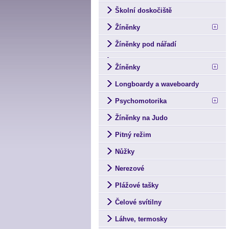
Školní doskočiště
Žíněnky
Žíněnky pod nářadí
Žíněnky
Longboardy a waveboardy
Psychomotorika
Žíněnky na Judo
Pitný režim
Nůžky
Nerezové
Plážové tašky
Čelové svítilny
Láhve, termosky