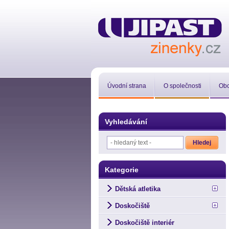
Úvodní strana
O společnosti
Obc
Vyhledávání
Kategorie
Dětská atletika
Doskočiště
Doskočiště interiér