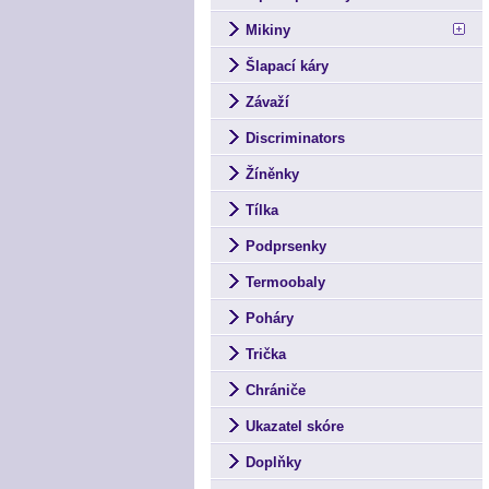
Mikiny
Šlapací káry
Závaží
Discriminators
Žíněnky
Tílka
Podprsenky
Termoobaly
Poháry
Trička
Chrániče
Ukazatel skóre
Doplňky