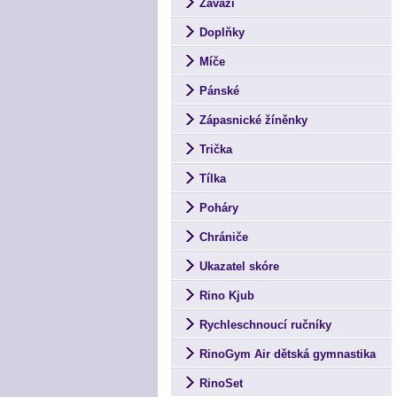
Závaží
Doplňky
Míče
Pánské
Zápasnické žíněnky
Trička
Tílka
Poháry
Chrániče
Ukazatel skóre
Rino Kjub
Rychleschnoucí ručníky
RinoGym Air dětská gymnastika
RinoSet