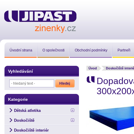
Úvodní strana
O společnosti
Obchodní podmínky
Partneři
Úvod
Doskočiště interié
Vyhledávání
Dopadová
300x200
Kategorie
Dětská atletika
Doskočiště
Doskočiště interiér