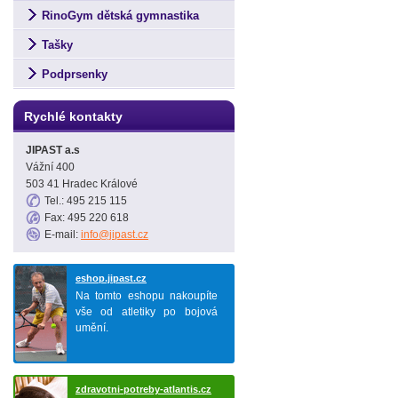
RinoGym dětská gymnastika
Tašky
Podprsenky
Rychlé kontakty
JIPAST a.s
Vážní 400
503 41 Hradec Králové
Tel.: 495 215 115
Fax: 495 220 618
E-mail:
info@jipast.cz
eshop.jipast.cz
Na tomto eshopu nakoupíte
vše od atletiky po bojová
umění.
zdravotni-potreby-atlantis.cz