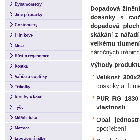
Dynamometry
Dopadová žíněn
Jiné přípravky
doskoky
a
cvi
dopadová ploch
Goniometry
skákání z nářadí
Hliníkové
velkému tlumen
Míče
náročných tréninc
Růst a regenerace
Výhody produkt
Kostka
Velikost
300x
Vařiče a doplňky
doskoky a tlum
Tříkolky
Klouby a kosti
PUR RG 1830
vlastnosti
.
Tyče
Měřiče tuku
Obal jednostr
opotřebení.
Matrace
Lipotropní látky