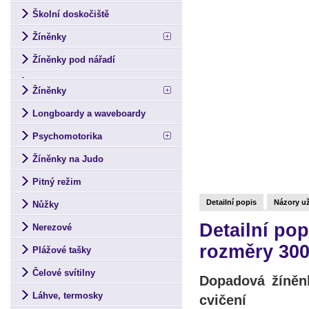
Školní doskočiště
Žíněnky
Žíněnky pod nářadí
Žíněnky
Longboardy a waveboardy
Psychomotorika
Žíněnky na Judo
Pitný režim
Detailní popis
Názory už
Nůžky
Detailní po
Nerezové
rozměry 30
Plážové tašky
Čelové svítilny
Dopadová žíněn
Láhve, termosky
cvičení