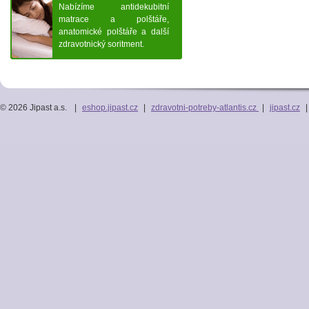
Nabízíme antidekubitní
matrace a polštáře,
anatomické polštáře a další
zdravotnický soritment.
© 2026 Jipast a.s.
|
eshop.jipast.cz
|
zdravotni-potreby-atlantis.cz
|
jipast.cz