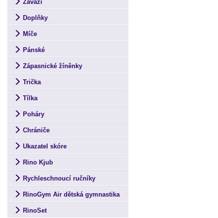
Závaží
Doplňky
Míče
Pánské
Zápasnické žíněnky
Trička
Tílka
Poháry
Chrániče
Ukazatel skóre
Rino Kjub
Rychleschnoucí ručníky
RinoGym Air dětská gymnastika
RinoSet