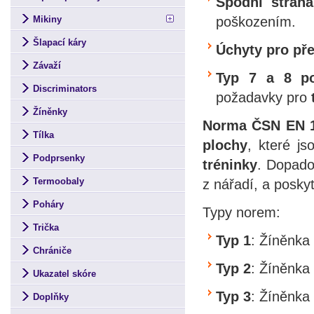
Spodní stran
poškozením.
Mikiny
Šlapací káry
Úchyty pro př
Závaží
Typ 7 a 8 p
Discriminators
požadavky pro
Žíněnky
Norma ČSN EN 1
Tílka
plochy
, které j
Podprsenky
tréninky
. Dopado
Termoobaly
z nářadí, a posky
Poháry
Typy norem:
Trička
Typ 1
: Žíněnka
Chrániče
Typ 2
: Žíněnka
Ukazatel skóre
Typ 3
: Žíněnka
Doplňky